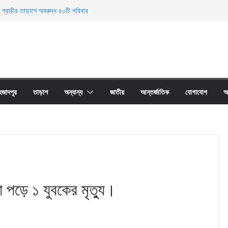
 প্রাচীর তাড়াশে অবরুদ্ধ ৪০টি পরিবার
ি থানা এলাকা হতে অনলাইন জুয়া চক্রের ০৩ জন সদস্য
 উদ্ধার
নিহত
ের অবাধে ব্যবহার বন্ধ না হলে মাছের প্রজনন বাঁধা গ্রস্থ
হজাদপুর
তাড়াশ
অন্যান্য
জাতীয়
আন্তর্জাতিক
যোগাযোগ
আ
টা পড়ে ১ যুবকের মৃত্যু।