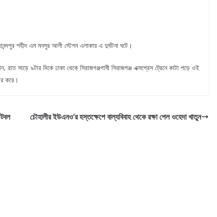
।
ানন্দপুর শহীদ এম মনসুর আলী স্টেশন এলাকায় এ দুর্ঘটনা ঘটে।
ান, রাত সাড়ে ৯টার দিকে ঢাকা থেকে সিরাজগঞ্জগামী সিরাজগঞ্জ এক্সপ্রেস ট্রেনে কাটা পড়ে ওই
ধার করে।
ুটবল
চৌহালীর ইউএনও’র হস্তক্ষেপে বাল্যবিবাহ থেকে রক্ষা পেল ওহেদা খাতুন