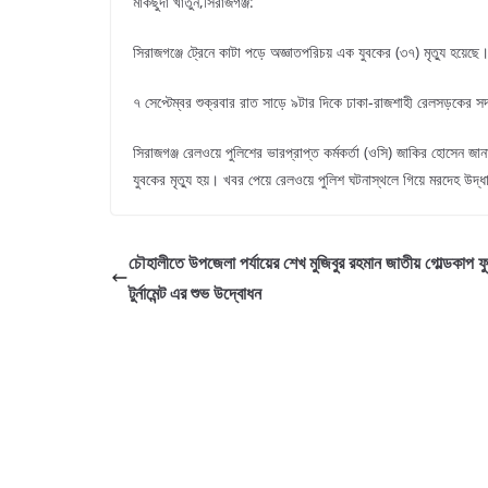
মাকছুদা খাতুন,সিরাজগঞ্জ:
সিরাজগঞ্জে ট্রেনে কাটা পড়ে অজ্ঞাতপরিচয় এক যুবকের (৩৭) মৃত্যু হয়েছে
৭ সেপ্টেম্বর শুক্রবার রাত সাড়ে ৯টার দিকে ঢাকা-রাজশাহী রেলসড়কের সদ
সিরাজগঞ্জ রেলওয়ে পুলিশের ভারপ্রাপ্ত কর্মকর্তা (ওসি) জাকির হোসেন জান
যুবকের মৃত্যু হয়। খবর পেয়ে রেলওয়ে পুলিশ ঘটনাস্থলে গিয়ে মরদেহ উদ্
চৌহালীতে উপজেলা পর্যায়ের শেখ মুজিবুর রহমান জাতীয় গোল্ডকাপ ফ
টুর্নামেন্ট এর শুভ উদ্বোধন