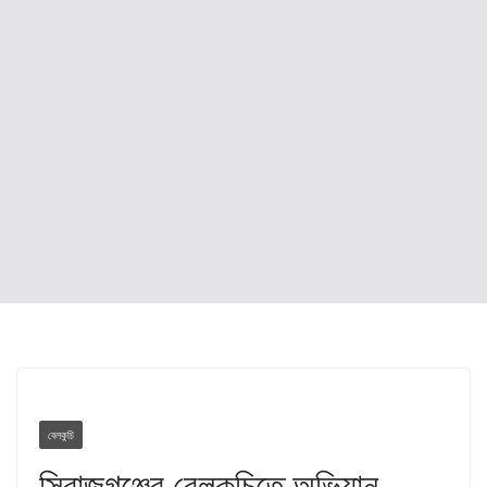
বেলকুচি
সিরাজগঞ্জের বেলকুচিতে অভিযান