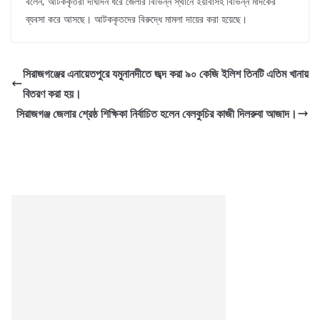
বলেন, আটককৃতরা দীর্ঘদিন ধরে জেলার বিভিন্ন স্থানে ইয়াবাসহ বিভিন্ন মাদকের
ব্যবসা করে আসছে। আটককৃতদের বিরুদ্ধে মামলা দায়ের করা হয়েছে।
সিরাজগঞ্জের এনায়েতপুরে যমুনানদীতে জব্দ করা ৯০ কেজি ইলিশ তিনটি এতিম খানায়
বিতরণ করা হয়।
সিরাজগঞ্জ জেলার শ্রেষ্ঠ শিক্ষিকা নির্বাচিত হলেন বেলকুচির কাজী দিলরুবা আজাদ।