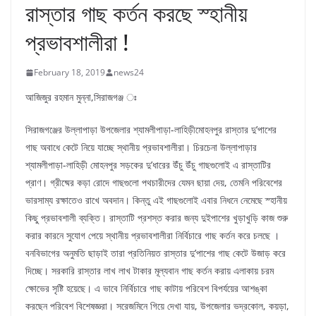
রাস্তার গাছ কর্তন করছে স্হানীয়
প্রভাবশালীরা !
February 18, 2019
news24
আজিজুর রহমান মুন্না,সিরাজগঞ্জ ঃ
সিরাজগঞ্জের উল্লাপাড়া উপজেলার শ্যামলীপাড়া-লাহিড়ীমোহনপুর রাস্তার দু’পাশের
গাছ অবাধে কেটে নিয়ে যাচ্ছে স্থানীয় প্রভাবশালীরা। চিরচেনা উল্লাপাড়ার
শ্যামলীপাড়া-লাহিড়ী মোহনপুর সড়কের দু’ধারের উঁচু উঁচু গাছগুলোই এ রাস্তাটির
প্রাণ। গ্রীষ্মের কড়া রোদে গাছগুলো পথচারীদের যেমন ছায়া দেয়, তেমনি পরিবেশের
ভারসাম্য রক্ষাতেও রাখে অবদান। কিন্তু এই গাছগুলোই এবার নিধনে নেমেছে স্হানীয়
কিছু প্রভাবশালী ব্যক্তি। রাস্তাটি প্রশস্ত করার জন্য দুইপাশের খুড়াখুড়ি কাজ শুরু
করার কারনে সুযোগ পেয়ে স্থানীয় প্রভাবশালীরা নির্বিচারে গাছ কর্তন করে চলছে ।
বনবিভাগের অনুমতি ছাড়াই তারা প্রতিনিয়ত রাস্তার দু’পাশের গাছ কেটে উজাড় করে
দিচ্ছে। সরকারি রাস্তার লাখ লাখ টাকার মূল্যবান গাছ কর্তন করায় এলাকায় চরম
ক্ষোভের সৃষ্টি হয়েছে। এ ভাবে নির্বিচারে গাছ কাটায় পরিবেশ বিপর্যয়ের আশঙ্কা
করছেন পরিবেশ বিশেষজ্ঞরা। সরেজমিনে গিয়ে দেখা যায়, উপজেলার ভদ্রকোল, কয়ড়া,