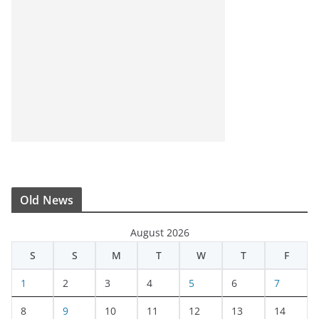
Old News
August 2026
S
S
M
T
W
T
F
1
2
3
4
5
6
7
8
9
10
11
12
13
14