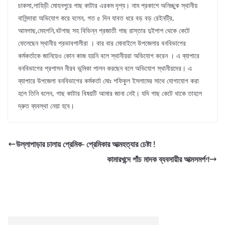
চাকসা,লাহিড়ী মোহনপুরে গাছ কাটার এরকম দৃশ্য। নাম প্রকাশে অনিচ্ছুক স্থানীয়
বাসিন্দারা অভিযোগ করে বলেন, গত ৫ দিন যাবত ধরে বড় বড় রেইনট্রি,
আমগাছ,মেহগনি,বটগাছ সহ বিভিন্ন প্রজাতী গাছ রাস্তার দুইপাশ থেকে কেটে
ফেলেছেন স্থানীয় প্রভাবশালীরা । বার বার মোবাইলে উপজেলার বনবিভাগের
কর্মকর্তাকে জানিয়েও কোন কাজ হয়নি বলে স্থানীয়রা অভিযোগ করেন । এ ব্যাপারে
বনবিভাগের প্রশাসন নীরব ভূমিকা পালন করছেন বলে অভিযোগ স্থানীয়দের। এ
ব্যাপারে উপজেলা বনবিভাগের কর্মকর্তা মোঃ শফিকুল ইসলামের সাথে যোগাযোগ করা
হলে তিনি বলেন, গাছ কাটার বিষয়টি আমার জানা নেই। যদি গাছ কেটে থাকে তাহলে
দ্রুত ব্যবস্থা নেয়া হবে।
উল্লাপাড়ার চালায় প্রেমিক- প্রেমিকার আত্মহত্যার চেষ্টা !
কামারখন্দে পাঁচ মাদক ব্যবসায়ীর আত্মসমর্পণ