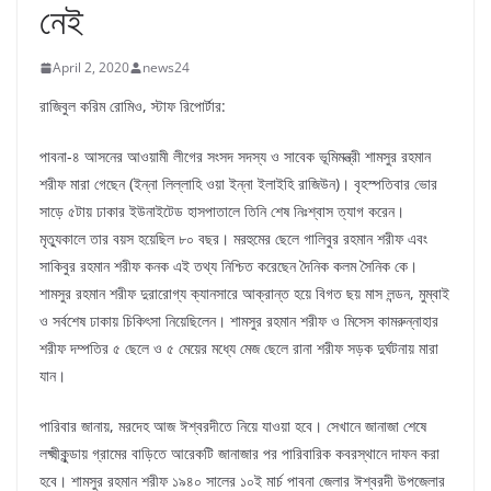
নেই
April 2, 2020
news24
রাজিবুল করিম রোমিও, স্টাফ রিপোর্টার:
পাবনা-৪ আসনের আওয়ামী লীগের সংসদ সদস্য ও সাবেক ভূমিমন্ত্রী শামসুর রহমান
শরীফ মারা গেছেন (ইন্না লিল্লাহি ওয়া ইন্না ইলাইহি রাজিউন)। বৃহস্পতিবার ভোর
সাড়ে ৫টায় ঢাকার ইউনাইটেড হাসপাতালে তিনি শেষ নিঃশ্বাস ত্যাগ করেন।
মৃত্যুকালে তার বয়স হয়েছিল ৮০ বছর। মরহুমের ছেলে গালিবুর রহমান শরীফ এবং
সাকিবুর রহমান শরীফ কনক এই তথ্য নিশ্চিত করেছেন দৈনিক কলম সৈনিক কে।
শামসুর রহমান শরীফ দুরারোগ্য ক্যানসারে আক্রান্ত হয়ে বিগত ছয় মাস লন্ডন, মুম্বাই
ও সর্বশেষ ঢাকায় চিকিৎসা নিয়েছিলেন। শামসুর রহমান শরীফ ও মিসেস কামরুন্নাহার
শরীফ দম্পতির ৫ ছেলে ও ৫ মেয়ের মধ্যে মেজ ছেলে রানা শরীফ সড়ক দুর্ঘটনায় মারা
যান।
পারিবার জানায়, মরদেহ আজ ঈশ্বরদীতে নিয়ে যাওয়া হবে। সেখানে জানাজা শেষে
লক্ষ্মীকুন্ডায় গ্রামের বাড়িতে আরেকটি জানাজার পর পারিবারিক কবরস্থানে দাফন করা
হবে। শামসুর রহমান শরীফ ১৯৪০ সালের ১০ই মার্চ পাবনা জেলার ঈশ্বরদী উপজেলার