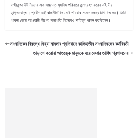
লক্ষ্মীকুন্ডা ইউনিয়নের এক সম্ভ্রান্ত মুসলিম পরিবারে জন্মগ্রহণ করেন এই বীর
মুক্তিযোদ্ধা। প্রবীণ এই রাজনীতিবিদ মোট পাঁচবার সংসদ সদস্য নির্বাচিত হন। তিনি
পাবনা জেলা আওয়ামী লীগের সভাপতি হিসেবেও দায়িত্ব পালন করছিলেন।
সাংবাদিকের বিরুদ্ধে মিথ্যা মামলার প্রতিবাদে কালিহাতীর সাংবাদিকদের কর্মবিরতী
তাড়াশে করোনা আতঙ্কে মানুষকে ঘরে ফেরার তাগিদ প্রশাসনের