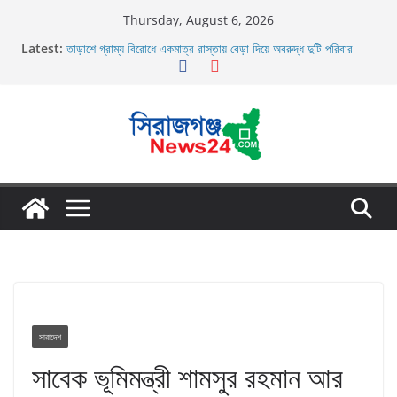
Skip
Thursday, August 6, 2026
উল্লাপাড়ায় ১১০ পিচ চায়না দোয়ারী জাল আগুনে পুড়িয়ে ধংস
to
Latest:
তাড়াশে গ্রাম্য বিরোধে একমাত্র রাস্তায় বেড়া দিয়ে অবরুদ্ধ দুটি পরিবার
content
তাড়াশে বাসের চাপায় পথচারী নিহত
উল্লাপাড়ায় নিষিদ্ধ দুয়ারী জালের অবাধে ব্যবহার বন্ধ না হলে মাছের প্রজনন
বাঁধা গ্রস্থ
চলাচলের রাস্তায় ঈদগাহ মাঠের প্রাচীর তাড়াশে অবরুদ্ধ ৪০টি পরিবার
সারাদেশ
সাবেক ভূমিমন্ত্রী শামসুর রহমান আর