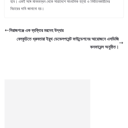
হবে। একই সঙ্গে মানববন্ধন থেকে সারাদেশে সাংবাদিক হত্যা ও নির্যাতনকারীদের
বিচারের দাবি জানানো হয়।
সিরাজগঞ্জে এক ব্যক্তির মরদেহ উদ্ধার
বেলকুচিতে ধ্রুবতারা ইয়ুথ ডেভেলপমেন্ট ফাউন্ডেশনের আয়োজনে এসডিজি
কনফারেন্স অনুষ্ঠিত।