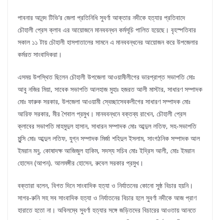
পাবনার আনন্দ টিভি’র জেলা প্রতিনিধি সুবর্ণা আক্তার নদীকে হত্যার প্রতিবাদে
চৌহালী প্রেস ক্লাব এর আয়োজনে মানববন্ধন কর্মসূচি পালিত হয়েছে। বৃহস্পতিবার
সকাল ১১ টায় চৌহালী হাসপাতালের সামনে এ মানববন্ধনের আয়োজন করে উপজেলার
কর্মরত সাংবাদিকরা।
এসময় উপস্থিত ছিলেন চৌহালী উপজেলা আওয়ামীলীগের ভারপ্রাপ্ত সভাপতি মোঃ
আবু নজির মিয়া, সাবেক সভাপতি আলহাজ মুহাঃ হজরত আলী মাস্টার, সাধারণ সম্পাদক
মোঃ ফারুক সরকার, উপজেলা আওয়ামী স্বেচ্ছাসেবকলীগের সাধারণ সম্পাদক মোঃ
আরিফ সরকার, মীর শৈবাল প্রমুখ। মানববন্ধনে বক্তব্য রাখেন, চৌহালী প্রেস
ক্লাবের সভাপতি মাহমুদুল হাসান, সাধারন সম্পাদক মোঃ আব্দুল লতিফ, সহ-সভাপতি
মুন্সি মোঃ আব্দুল লতিফ, যুগ্ন সম্পাদক মির্জা শহিদুল ইসলাম, সাংগঠনিক সম্পাদক আল
ইমরান মনু, কোষাদক্ষ আজিজুল হাকিম, সদস্য সচিব মোঃ ইদ্রিস আলী, মোঃ ইমরান
হোসেন (আপন). আলমঙ্গীর হোসেন, রুবেল সরকার প্রমুখ।
বক্তারা বলেন, বিগত দিনে সাংবাদিক হত্যা ও নির্যাতনের কোনো সুষ্ঠ বিচার হয়নি।
সাগর-রুনি সহ সব সাংবাদিক হত্যা ও নির্যাতনের বিচার হলে সুবর্ণা নদীকে আজ প্রাণ
হারাতে হতো না। অবিলম্বে সুবর্ণা হত্যার সঙ্গে জড়িতদের বিচারের আওতায় আনতে