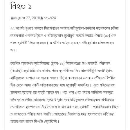
নিহত ১
August 22, 2018
news24
২২ আগস্ট বুধবার সকালে সিরাজগঞ্জের সলঙ্গায় হাটিকুমরুল-বনপাড়া মহাসড়কের চড়িয়া
কামারপাড়া এলাকায় ট্রাক ও মাইক্রোবাস মুখোমুখী সংঘর্ষে অজ্ঞাত পরিচয় (৩৫) এক
গরুর ব্যাপারী নিহত হয়েছেন। এ ঘটনায় আহত হয়েছেন মাইক্রোবাস চালকসহ ছয়
জন।
র‌্যাপিড অ্যাকশন ব্যাটালিয়নের (র‌্যাব-১২) সিরাজগঞ্জের উপ-সহকারী পরিচালক
(ডিএডি) জ্যোতির্ময় রায় জানান, গরুর ব্যাপারীদের নিয়ে রাজশাহীমুখি একটি ট্রাক
হাটিকুমরুল-বনপাড়া মহাসড়কে সলঙ্গার চড়িয়া কামারপাড়া এলাকায় পৌঁছালে বিপরীত
দিক থেকে আসা একটি মাইক্রোবাসের সঙ্গে মুখোমুখী সংঘর্ষ হয়। এতে মাইক্রোবাস
চালকসহ ট্রাকের ছয় যাত্রী আহত হন। পরে খবর পেয়ে ফায়ার সার্ভিসের সদস্যরা
ঘটনাস্থলে পৌঁছে আহতদের দ্রুত উদ্ধার করে হাটিকুমরুল গোলচত্বরে সাখাওয়াত
মেমোরিয়াল হাসপাতালে নিয়ে গেলে মারা যান এক গরুর ব্যাপারী। প্রাথমিকভাবে নিহত
ও আহতদের পরিচয় জানা যায়নি। আহতদের সিরাজগঞ্জ সদর হাসপাতালে ভর্তি করা
হয়েছে বলে জানান ডিএডি জ্যোতির্ময়।