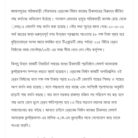
জামালপুরের সরিষাবাড়ী পৌরসভার ড্রেনেজ র্নিমান কাজের ঠিকাদারের বিরুদ্ধে জীবিত
গাছ কর্তনের অভিযোগ উঠেছে। গতকাল রোববার দুপুরে সরিষাবাড়ী কলেজ রোড় থেকে
্ধসঢ়;এ মেহগনি গাছ কর্তন করা হয়েছে। পৌর সভা সুত্রে জানা গেছে-২০-১৮-১৯
অর্থ বছরের জন্য গুরুত্বপূর্ন নগর উন্নয়ন প্রকল্পের আওতায় ৪৮ লক্ষ টাকা ব্যায় ধরে
মুক্তিযোদ্ধা সংসদ জামে মসজিদ হতে টিএ্যান্ডটি মোড় পর্যন্ত ২২৫ মিটার ড্রেন
নির্মানের কাজ সেপ্টেম্ব/১৯ইং এর সময় সীমা বেধে দেন পৌর কর্তৃপক্ষ।
কিন্তু উক্ত কাজটি নিধারির্ত সময়ের মধ্যে ঠিকাদারী প্রতিষ্ঠান মেসার্স আফরোজ
কন্সট্রাকশন সম্পন্ন করতে ব্যার্থ হয়েছেন। ড্রেনেজ নির্মান কাজটি অপরিকল্পিত ওই
ড্রেন নির্মানের ফলে লক্ষ লক্ষ টাকার প্রায় ৪০/৫০টি মেহগনি গাছের শিকড় ও গাছের
অংশ কর্তন করা হয়েছে। ফলে গাছগুলো মরে যাচ্ছে এবং সংশ্লিষ্ট প্রশাসনের অনুমতি
ছাড়াই গাছ কর্তন করছে। যার ফলে সরকার রাজস্ব বঞ্চিত সহ পরিবেশ সহ ঝড় হলে
গাছ গুলো হেলে ডুলে ড্রেন ক্ষতিগ্রস্থ হবে।এ নিয়ে সচেতন মহলের মাঝে নানা
সমালোচনার ঝড় বইছে। জানতে চাইলে ড্রেনেজ নির্মান কাজের ঠিকাদার মেসার্স
আফরোজ কন্সট্রাকশন এর মালিক এ.কে.এম নুরন্নবীর সাথে যোগাযোগ করে তাকে
পাওয়া যায়নি।