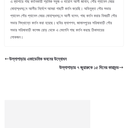
এ ব্যাপারে গাছ কর্তনকারী শ্রমিক সবুজ ও দারোগ আলী জানান, পৌর প্যানেল মেয়র
মোহাম্ম্ধসঢ়;দ আলীর নির্দেশে আমরা গাছটি কর্তন করেছি। অভিযুক্ত পৌর সভার
প্যানেল পৌর প্যানেল মেয়র মোহাম্ম্ধসঢ়;দ আলী বলেন. গাছ কর্তন করার বিষয়টি পৌর
সভার সিদ্ধান্তে কর্তন করা হয়েছে। ছবির ক্যাপশন, জামালপুরের সরিষাবাড়ী পৌর
সভার সরিষাবাড়ী কলেজ রোড় থেকে এ মেহগনি গাছ কর্তন করছে ঠিকাদারের
লোকজন।
উল্লাপাড়ায় একাডেমিক ভবনের উদ্বোধন
উল্লাপাড়ায় ৭ জুয়ারুকে ১৫ দিনের কারাদন্ড