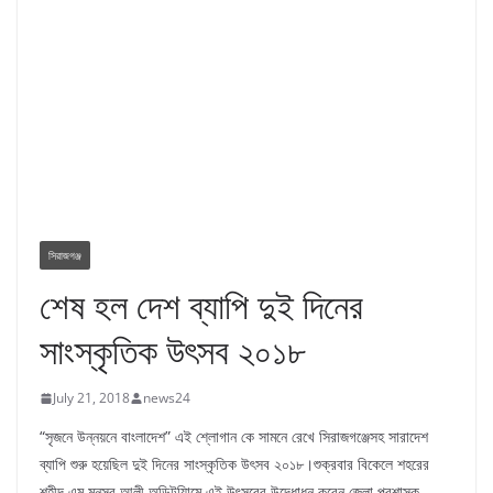
সিরাজগঞ্জ
শেষ হল দেশ ব্যাপি দুই দিনের
সাংস্কৃতিক উৎসব ২০১৮
July 21, 2018
news24
“সৃজনে উন্নয়নে বাংলাদেশ” এই শ্লোগান কে সামনে রেখে সিরাজগঞ্জেসহ সারাদেশ
ব্যাপি শুরু হয়েছিল দুই দিনের সাংস্কৃতিক উৎসব ২০১৮।শুক্রবার বিকেলে শহরের
শহীদ এম মনসুর আলী অডিটয়িামে এই উৎসবের উদ্ধোধন করেন জেলা প্রশাসক