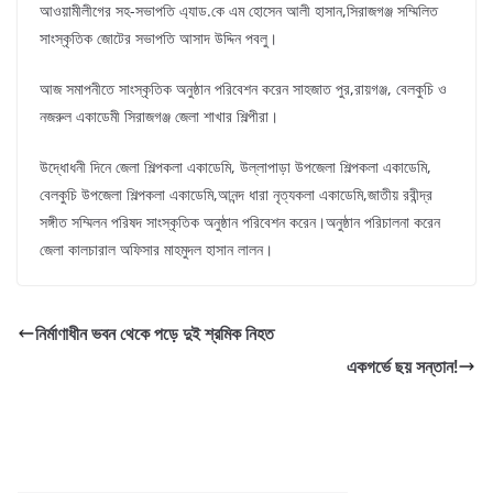
আওয়ামীলীগের সহ-সভাপতি এ্যাড.কে এম হোসেন আলী হাসান,সিরাজগঞ্জ সম্মিলিত
সাংস্কৃতিক জোটের সভাপতি আসাদ উদ্দিন পবলু।
আজ সমাপনীতে সাংস্কৃতিক অনুষ্ঠান পরিবেশন করেন সাহজাত পুর,রায়গঞ্জ, বেলকুচি ও
নজরুল একাডেমী সিরাজগঞ্জ জেলা শাখার শিল্পীরা।
উদ্ধোধনী দিনে জেলা শিল্পকলা একাডেমি, উল্লাপাড়া উপজেলা শিল্পকলা একাডেমি,
বেলকুচি উপজেলা শিল্পকলা একাডেমি,আনন্দ ধারা নৃত্যকলা একাডেমি,জাতীয় রবীন্দ্র
সঙ্গীত সম্মিলন পরিষদ সাংস্কৃতিক অনুষ্ঠান পরিবেশন করেন।অনুষ্ঠান পরিচালনা করেন
জেলা কালচারাল অফিসার মাহমুদল হাসান লালন।
নির্মাণাধীন ভবন থেকে পড়ে দুই শ্রমিক নিহত
একগর্ভে ছয় সন্তান!