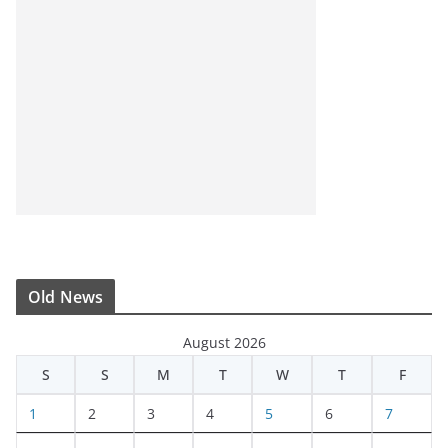
Old News
August 2026
S
S
M
T
W
T
F
1
2
3
4
5
6
7