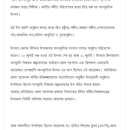
কামরুন নাহার সিদ্দীকা। জাতীয় সঙ্গীত পরিবেশনার মধ্যে দিয়ে শুরু হয় সাংস্কৃতিক
উৎসব।
দুই দিন ব্যাপি অনুষ্ঠান মালার মধ্যে ছিল রবীন্দ্র সঙ্গীত,নজরুল সঙ্গীত,দেশাত্ববোধক
গান,আঞ্চলিক গান,কবিতা আবৃত্তি ও নৃত্যানুষ্ঠান।
উৎসবে জেলার বিভিন্ন উপজেলার সাংস্কৃতিক সংগঠন তাদের অনুষ্ঠান পরিবেশেন
করেন। ২০ জুলাই শুরু হওয়া এই উৎসব শেষ হয় আজ ২১ জুলাই। উৎসবে মিলনায়তন
সংস্কৃতি বিষায়ক মন্ত্রনালয়ের অর্থায়নে জেলা প্রশাসন এবং শিল্পকলা একাডেমি
আয়োজনে দেশব্যাপি সাংস্কৃতিক উৎসব এর অংশ হিসেবে এই আয়োজন। অতিরিক্ত
জেলা প্রশাসক সার্বিক মনিরুজ্জামানের সভাপতিত্বে অনুষ্ঠিত উদ্ধোধনী অনুষ্ঠানে
উপস্থিত ছিলেন সংস্কৃতি বিষায়ক মন্ত্রনালয়ের উপ সচির শাহানা জাহান
সরকার,অতিরিক্ত জেলা প্রশাসক রাজস্ব ইফতেখার উদ্দিন শামীম,সিরাজগঞ্জের
উপজেলা নির্বাহী অফিসার সরকার মোহাম্মদ রায়হান।
আজ সমাপনীতে উপস্থিত ছিলেন অধ্যাপক ডা: হাবিবে মিল্লার মুন্না (এম পি),জেলা