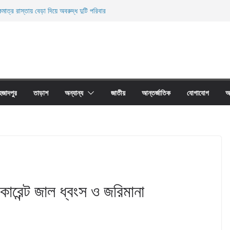
মাত্র রাস্তায় বেড়া দিয়ে অবরুদ্ধ দুটি পরিবার
ারী নিহত
ী জালের অবাধে ব্যবহার বন্ধ না হলে মাছের প্রজনন বাঁধা গ্রস্থ
াঠের প্রাচীর তাড়াশে অবরুদ্ধ ৪০টি পরিবার
না দোয়ারী জাল আগুনে পুড়িয়ে ধংস
হজাদপুর
তাড়াশ
অন্যান্য
জাতীয়
আন্তর্জাতিক
যোগাযোগ
আ
ারেন্ট জাল ধ্বংস ও জরিমানা