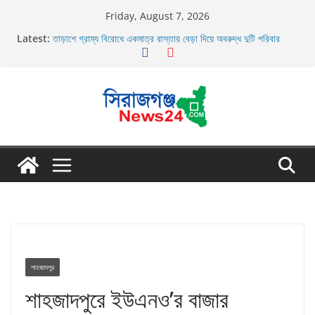
Skip
Friday, August 7, 2026
to
Latest:
তাড়াশে গ্রাম্য বিরোধে একমাত্র রাস্তায় বেড়া দিয়ে অবরুদ্ধ দুটি পরিবার
content
তাড়াশে বাসের চাপায় পথচারী নিহত
উল্লাপাড়ায় নিষিদ্ধ দুয়ারী জালের অবাধে ব্যবহার বন্ধ না হলে মাছের প্রজনন
বাঁধা গ্রস্থ
চলাচলের রাস্তায় ঈদগাহ মাঠের প্রাচীর তাড়াশে অবরুদ্ধ ৪০টি পরিবার
উল্লাপাড়ায় ১১০ পিচ চায়না দোয়ারী জাল আগুনে পুড়িয়ে ধংস
শাহজাদপুর
শাহজাদপুরে ইউএনও’র বাজার