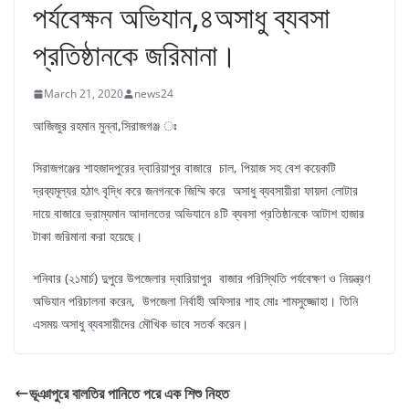
পর্যবেক্ষন অভিযান,৪অসাধু ব্যবসা
প্রতিষ্ঠানকে জরিমানা।
March 21, 2020
news24
আজিজুর রহমান মুন্না,সিরাজগঞ্জ ঃ
সিরাজগঞ্জের শাহজাদপুরের দ্বারিয়াপুর বাজারে চাল, পিয়াজ সহ বেশ কয়েকটি
দ্রব্যমূল্যর হঠাৎ বৃদ্ধি করে জনগনকে জিম্মি করে অসাধু ব্যবসায়ীরা ফায়দা লোটার
দায়ে বাজারে ভ্রাম্যমান আদালতের অভিযানে ৪টি ব্যবসা প্রতিষ্ঠানকে আটাশ হাজার
টাকা জরিমানা করা হয়েছে।
শনিবার (২১মার্চ) দুপুরে উপজেলার দ্বারিয়াপুর বাজার পরিস্থিতি পর্যবেক্ষণ ও নিয়ন্ত্রণ
অভিযান পরিচালনা করেন, উপজেলা নির্বাহী অফিসার শাহ মোঃ শামসুজ্জোহা। তিনি
এসময় অসাধু ব্যবসায়ীদের মৌখিক ভাবে সতর্ক করেন।
ভূঞাপুরে বালতির পানিতে পরে এক শিশু নিহত