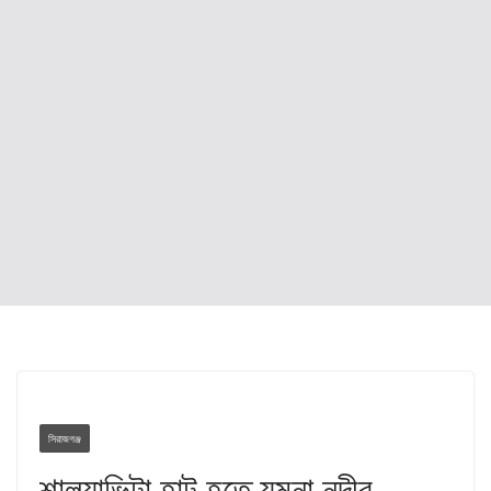
সিরাজগঞ্জ
শালুয়াভিটা হাট হতে যমুনা নদীর