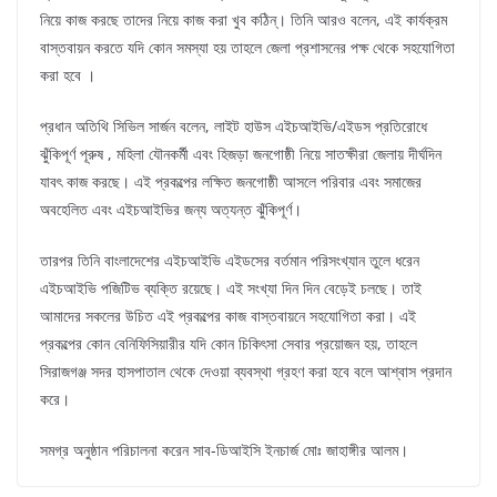
নিয়ে কাজ করছে তাদের নিয়ে কাজ করা খুব কঠিন্। তিনি আরও বলেন, এই কার্যক্রম
বাস্তবায়ন করতে যদি কোন সমস্যা হয় তাহলে জেলা প্রশাসনের পক্ষ থেকে সহযোগিতা
করা হবে ।
প্রধান অতিথি সিভিল সার্জন বলেন, লাইট হাউস এইচআইভি/এইডস প্রতিরোধে
ঝুঁকিপূর্ণ পূরুষ , মহিলা যৌনকর্মী এবং হিজড়া জনগোষ্ঠী নিয়ে সাতক্ষীরা জেলায় দীর্ঘদিন
যাবৎ কাজ করছে। এই প্রকল্পের লক্ষিত জনগোষ্ঠী আসলে পরিবার এবং সমাজের
অবহেলিত এবং এইচআইভির জন্য অত্যন্ত ঝুঁকিপূর্ণ।
তারপর তিনি বাংলাদেশের এইচআইভি এইডসের বর্তমান পরিসংখ্যান তুলে ধরেন
এইচআইভি পজিটিভ ব্যক্তি রয়েছে। এই সংখ্যা দিন দিন বেড়েই চলছে। তাই
আমাদের সকলের উচিত এই প্রকল্পের কাজ বাস্তবায়নে সহযোগিতা করা। এই
প্রকল্পের কোন বেনিফিসিয়ারীর যদি কোন চিকিৎসা সেবার প্রয়োজন হয়, তাহলে
সিরাজগঞ্জ সদর হাসপাতাল থেকে দেওয়া ব্যবস্থা গ্রহণ করা হবে বলে আশ্বাস প্রদান
করে।
সমগ্র অনুষ্ঠান পরিচালনা করেন সাব-ডিআইসি ইনচার্জ মোঃ জাহাঙ্গীর আলম।