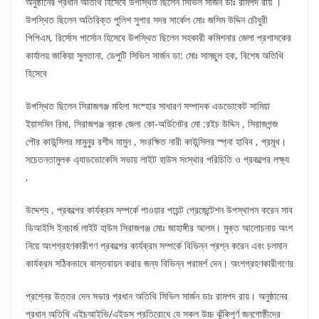
অনুষ্ঠানের প্রধান অতিথি হিসেবে উপস্থিত ছিলেন সির্ভিল সার্জন ডাঃ রামপদ রায় ।
উপস্থিত ছিলেন অতিরিক্ত পুলিশ সুপার সদর সার্কেল মোঃ জসিম উদ্দিন চৌধুরী
পিপিএম, রির্সোস পার্সোন হিসেবে উপস্থিত ছিলেন সহকারী কমিশনার জেলা প্রশাসকের
কার্যালয় জাকিয়া সুলতানা, ডেপুটি সিভিল সার্জন ডা: মোঃ সামছুল হক, বিশেষ অতিথি
হিসেবে
উপস্থিত ছিলেন সিরাজগঞ্জ মহিলা সংস্হার সাধারণ সম্পাদক এডভোকেট সামিয়া
ইয়াসমিন রিমা, সিরাজগঞ্জ ব্রাক জেলা কো-অর্ডিনেটর মো :রইচ উদ্দিন , সিরাজগন্জ
পৌর কাউন্সিলর মামুনুর রশীদ মামুন , সংরক্ষিত নারী কাউন্সিলর স্প্না হাবিব , প্রমূখ।
সচেতনতামুলক এ্যাডভোকেসি সভায় লাইট হাউস সংস্থার পরিচিতি ও প্রকল্পের লক্ষ্য
,
উদ্দেশ্য , প্রকল্পের কার্যক্রম সম্পর্কে পাওয়ার পয়েন্ট প্রেজেন্টেশন উপস্থাপন করেন সাব
ডিআইসি ইনচার্জ লাইট হাউস সিরাজগঞ্জ মোঃ জাহাঙ্গীর আলম। মুক্ত আলোচনায় অংশ
নিয়ে অংশগ্রহণকারীগণ প্রকল্পের কার্যক্রম সম্পর্কে বিভিন্ন প্রশ্ন করেন এবং চলমান
কার্যক্রম সঠিকভাবে বাস্তবায়ন করার জন্য বিভিন্ন পরামর্শ দেন। অংশগ্রহণকারীগণের
প্রশ্নের উত্তর দেন সভার প্রধান অতিথি সিভিল সার্জন ডাঃ রামপদ রায়। অনুষ্ঠানের
প্রধান অতিথি এইচআইভি/এইডস প্রতিরোধে যে সকল উচ্চ ঝুঁকিপূর্ণ জনগোষ্ঠীদের