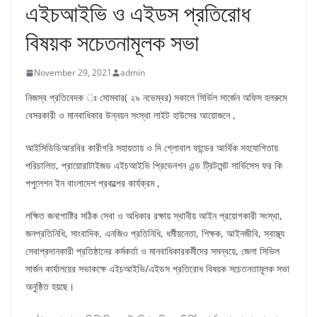
এইচআইভি ও এইডস প্রতিরোধ
বিষয়ক সচেতনামূলক সভা
November 29, 2021
admin
নিজস্ব প্রতিবেদক ঃ সোমবার( ২৯ নভেম্বর) সকালে সির্ভিল সার্জেন অফিস হলরুমে
বেসরকারী ও মানবাধিকার উন্নয়ন সংস্থা লাইট হাউসের আয়োজনে ,
আইসিডিডিআরবির কারীগরি সহায়তায় ও দি গ্লোবাল ফান্ডের আর্থিক সহযোগিতায়
পরিচালিত, প্রায়োরাটাইজড এইচআইভি প্রিভেনশন এন্ড ট্রিটমেন্ট সার্ভিসেস ফর কি
পপুলেশন ইন বাংলাদেশ প্রকল্পের কার্যক্রম ,
লক্ষিত জনগোষ্টির সঠিক সেবা ও অধিকার রক্ষায় স্থানীয় আইন প্রয়োগকারী সংস্থা,
জনপ্রতিনিধি, সাংবাদিক, এনজিও প্রতিনিধি, ধর্মীয়নেতা, শিক্ষক, আইনজীবি, স্বাস্থ্য
সেবাপ্রদানকারী প্রতিষ্ঠানের কর্মকর্তা ও মানবাধিকারকর্মীদের সমন্বয়ে, জেলা সিভিল
সার্জন কার্যালয়ের সভাকক্ষে এইচআইভি/এইডস প্রতিরোধ বিষয়ক সচেতনতামূলক সভা
অনুষ্ঠিত হয়ছে।