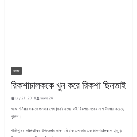
জাতীয়
রিকশাচালককে খুন করে রিকশা ছিনতাই
July 21, 2018
news24
আজ শনিবার সকালে গুলবার শেখ (৪৫) নামের ওই রিকশাচালকের লাশ উদ্ধার করেছে
পুলিশ।
গাজীপুরের কালিয়াকৈর উপজেলার দক্ষিণ মৌচাক এলাকায় এক রিকশাচালককে হাতুড়ি