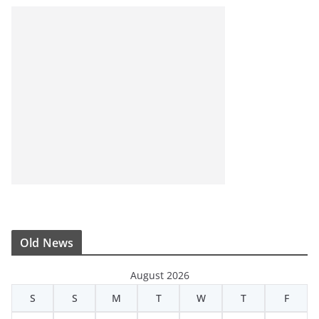
Old News
August 2026
S
S
M
T
W
T
F