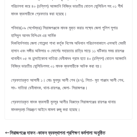
পরিচালনা করে ৪০ (চল্লিশ) আমদানি নিষিদ্ধ ভারতীয় বোতল ফেন্সিডিল সহ ০১ শীর্ষ
মাদক ব্যবসায়ীকে গ্রেফতার করা হয়েছে।
শনিবার(০৯ সেপ্টেম্বর) সিরাজগঞ্জকে মাদক মুক্ত করার লক্ষ্যে জেলা পুলিশ সুপার
হাসিবুল আলম বিপিএম এর সার্বিক
দিকনির্দেশনায় জেলা গোয়েন্দা শাখা কর্তৃক বিশেষ অভিযান পরিচালনাকালে এসআই মেহদী
হাসান এবং সঙ্গীয় অফিসার ও ফোর্সের সহায়তায় রাত্রি সাড়ে ১১ ঘটিকার সময় রায়গঞ্জ
থানাধীন ০৫ নং চান্দাইকোনা দাতিয়া বেনীমাদব গ্রাম হতে ৪০ (চল্লিশ) বোতল আমদানি
নিষিদ্ধ ভারতীয় ফেন্সিডিলসহ ০১ মাদক ব্যবসায়ীকে আটক করা হয়।
গ্রেফতারকৃত আসামী ১। মোঃ মুনসুর আলী শেখ (৪৭), পিতা- মৃত পাঞ্জাব আলী শেখ,
সাং- দাতিয়া বেনীমাদক, থানা-রায়গঞ্জ, জেলা- সিরাজগঞ্জ।
গ্রেফতারকৃত মাদক ব্যবসায়ী মুনসুর আলীর বিরুদ্ধে সিরাজগঞ্জের রায়গঞ্জ থানায়
মাদকদ্রব্য নিয়ন্ত্রণ আইনে মামলা রুজু করা হয়েছে।
সিরাজগঞ্জে দাফন -কাফন ব্যবস্থাপনা প্রশিক্ষণ কর্মশালা অনুষ্ঠিত