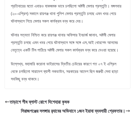
প্রতিবারের মতো এবারও যাকজমক ভাবে চলছিলো অষ্টমী মেলার প্রস্তুতি। মঙ্গলবার
(২০-এপ্রিল) সকালে রায়গঞ্জ থানা পুলিশ মেলার প্রস্তুতি চলছে এমন খবর পেয়ে
ঘটনাস্থলে গিয়ে মেলার সকল কার্যক্রম বন্ধ করে দেয়।
ঘটনার সত্যতা নিশ্চিত করে রায়গঞ্জ থানার অফিসার ইনচার্জ জানান, অষ্টমী মেলার
প্রস্তুতি চলছে এমন খবর পেয়ে ঘটনাস্থলে সঙ্গে সঙ্গে এস,আই খোরশেদ আলমের
নেতৃত্বে একটি টিম পাঠিয়ে অষ্টমী মেলার সকল কার্যক্রম বন্ধ করে দেওয়া হয়েছে।
উল্লেখ্য, মহামারি করোনা ভাইরাসের দ্বিতীয় ঢেউয়ের কারণে গত ০৭ ই এপ্রিল
থেকে চলছিলো সারাদেশ ব্যাপী লকডাউন, সরকারের আদেশ ছিল জরুরী সেবা ছাড়া
সবকিছু বন্ধ থাকবে।
তাড়াশে শীষ ব্লাস্ট রোগে দিশেহারা কৃষক
সিরাজগঞ্জের সলঙ্গায় র‌্যাবের অভিযানে ১জন ইয়াবা ব্যবসায়ী গ্রেফতার।