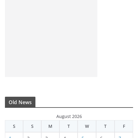
Old News
August 2026
S
S
M
T
W
T
F