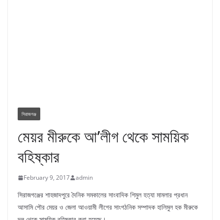
সিরাজগঞ্জ
মেয়র মীরুকে আ’লীগ থেকে সাময়িক
বহিষ্কার
February 9, 2017
admin
সিরাজগঞ্জের শাহজাদপুরে দৈনিক সমকালের সাংবাদিক শিমুল হত্যা মামলার প্রধান
আসামি পৌর মেয়র ও জেলা আওয়ামী লীগের সাংগঠনিক সম্পাদক হালিমুল হক মীরুকে
দল থেকে সাময়িক বহিষ্কার করা হয়েছে।