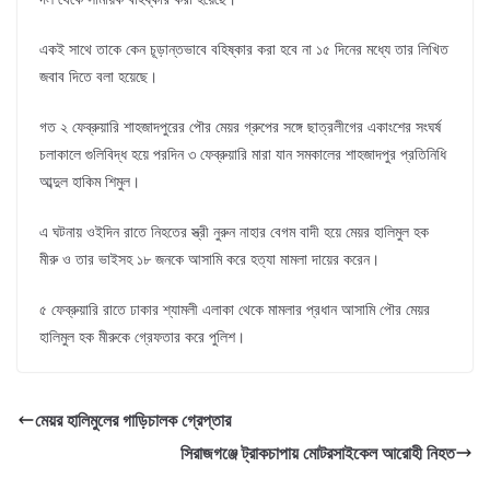
একই সাথে তাকে কেন চূড়ান্তভাবে বহিষ্কার করা হবে না ১৫ দিনের মধ্যে তার লিখিত
জবাব দিতে বলা হয়েছে।
গত ২ ফেব্রুয়ারি শাহজাদপুরের পৌর মেয়র গ্রুপের সঙ্গে ছাত্রলীগের একাংশের সংঘর্ষ
চলাকালে গুলিবিদ্ধ হয়ে পরদিন ৩ ফেব্রুয়ারি মারা যান সমকালের শাহজাদপুর প্রতিনিধি
আব্দুল হাকিম শিমুল।
এ ঘটনায় ওইদিন রাতে নিহতের স্ত্রী নুরুন নাহার বেগম বাদী হয়ে মেয়র হালিমুল হক
মীরু ও তার ভাইসহ ১৮ জনকে আসামি করে হত্যা মামলা দায়ের করেন।
৫ ফেব্রুয়ারি রাতে ঢাকার শ্যামলী এলাকা থেকে মামলার প্রধান আসামি পৌর মেয়র
হালিমুল হক মীরুকে গ্রেফতার করে পুলিশ।
মেয়র হালিমুলের গাড়িচালক গ্রেপ্তার
সিরাজগঞ্জে ট্রাকচাপায় মোটরসাইকেল আরোহী নিহত