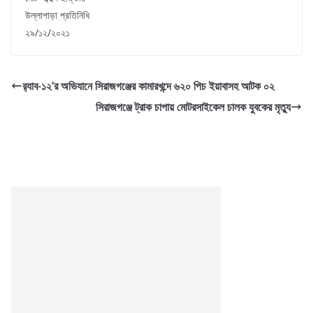
উল্লাপাড়া প্রতিনিধি
২৯/১২/২০২১
র‌্যাব-১২’র অভিযানে সিরাজগঞ্জের কামারখন্দে ৬২০ পিচ ইয়াবাসহ আটক ০২
সিরাজগঞ্জে ট্রাক চাপায় মোটরসাইকেল চালক যুবকের মৃত্যু