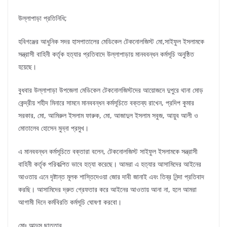
উল্লাপাড়া প্রতিনিধি;
হবিগঞ্জের আধুনিক সদর হাসপাতালের মেডিকেল টেকনোলজিস্ট মো,সাইফুল ইসলামকে
সন্ত্রাসী বাহিনী কর্তৃক হত্যার প্রতিবাদে উল্লাপাড়ায় মানববন্ধন কর্মসূচি অনুষ্ঠিত
হয়েছে।
বুধবার উল্লাপাড়া উপজেলা মেডিকেল টেকনোলজিস্টদের আয়োজনে দুপুরে থানা মোড়
কেন্দ্রীয় শহীদ মিনারে সামনে মানববন্ধন কর্মসূচিতে বক্তব্য রাখেন, প্রদিপ কুমার
সরকার, মো, আমিরুল ইসলাম ফারুক, মো, আজাদুল ইসলাম সবুজ, আয়ুব আলী ও
মোতালেব হোসেন মুন্না প্রমুখ।
এ মানববন্ধন কর্মসূচিতে বক্তারা বলেন, টেকনোলজিস্ট সাইফুল ইসলামকে সন্ত্রাসী
বাহিনী কর্তৃক পরিকল্পিত ভাবে হত্যা করেছে। আমরা এ হত্যার আসামিদের আইনের
আওতায় এনে দৃষ্টান্ত মূলক শাস্তিদেওয়া জোর দাবী জানাই এবং তিব্র নিন্দা প্রতিবাদ
করছি। আসামিদের দ্রুত গ্রেফতার করে আইনের আওতায় আনা না, হলে আমরা
আগামী দিনে কর্মবিরতি কর্মসূচি ঘোষণা করবো।
মোঃ আব্দুস ছাত্তার