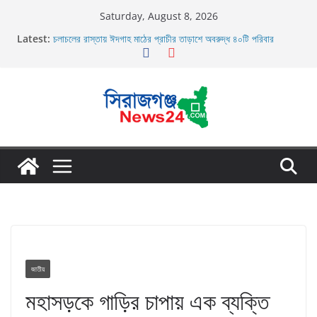
Skip
Saturday, August 8, 2026
to
Latest:
চলাচলের রাস্তায় ঈদগাহ মাঠের প্রাচীর তাড়াশে অবরুদ্ধ ৪০টি পরিবার
content
র‌্যাব-১২ এর অভিযানে বেলকুচি থানা এলাকা হতে অনলাইন জুয়া চক্রের ০৩ জন
সদস্য গ্রেফতার
তাড়াশে সিএনজি চালকের মরদেহ উদ্ধার
তাড়াশে বাসের চাপায় পথচারী নিহত
উল্লাপাড়ায় নিষিদ্ধ দুয়ারী জালের অবাধে ব্যবহার বন্ধ না হলে মাছের প্রজনন
বাঁধা গ্রস্থ
জাতীয়
মহাসড়কে গাড়ির চাপায় এক ব্যক্তি