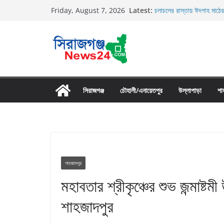
Skip
Latest:
চলাচলের রাস্তায় ঈদগাহ মাঠের
Friday, August 7, 2026
to
র‌্যাব-১২ এর অভিযানে বেলকুচ
গ্রেফতার
content
তাড়াশে সিএনজি চালকের মরদেহ
তাড়াশে বাসের চাপায় পথচারী 
উল্লাপাড়ায় নিষিদ্ধ দুয়ারী জাল
সিরাজগঞ্জ
চৌহালী/এনায়েতপুর
উল্লাপাড়া
শা
শাহজাদপুর
মহাবতার শ্রীকৃঞ্চের শুভ জন্মাষ্টম
শাহজাদপুর