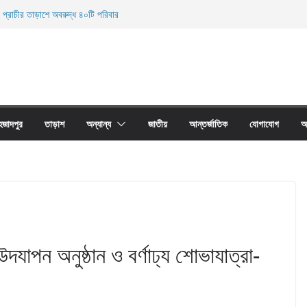
 প্রাচীর তাড়াশে অবরুদ্ধ ৪০টি পরিবার
ি থানা এলাকা হতে অনলাইন জুয়া চক্রের ০৩ জন সদস্য
 উদ্ধার
নিহত
ের অবাধে ব্যবহার বন্ধ না হলে মাছের প্রজনন বাঁধা গ্রস্থ
হজাদপুর
তাড়াশ
অন্যান্য
জাতীয়
আন্তর্জাতিক
যোগাযোগ
আ
ী উদযাপন অনুষ্ঠান ও বর্ণাঢ্য শোভাযাত্রা-