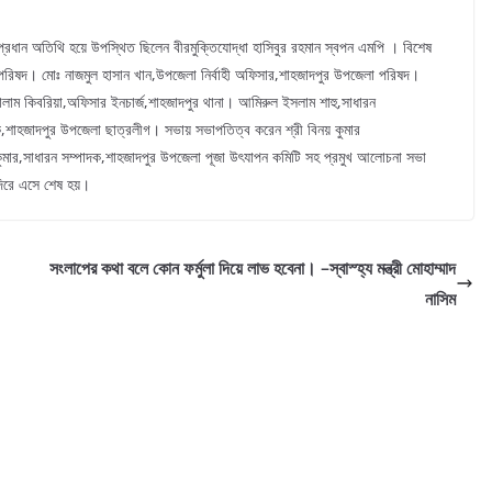
্রায় প্রধান অতিথি হয়ে উপস্থিত ছিলেন বীরমুক্তিযোদ্ধা হাসিবুর রহমান স্বপন এমপি । বিশেষ
 পরিষদ। মোঃ নাজমুল হাসান খান,উপজেলা নির্বাহী অফিসার,শাহজাদপুর উপজেলা পরিষদ।
লাম কিবরিয়া,অফিসার ইনচার্জ,শাহজাদপুর থানা। আমিরুল ইসলাম শাহু,সাধারন
,শাহজাদপুর উপজেলা ছাত্রলীগ। সভায় সভাপতিত্ব করেন শ্রী বিনয় কুমার
ুমার,সাধারন সম্পাদক,শাহজাদপুর উপজেলা পূজা উৎযাপন কমিটি সহ প্রমুখ আলোচনা সভা
ন্দিরে এসে শেষ হয়।
সংলাপের কথা বলে কোন ফর্মুলা দিয়ে লাভ হবেনা। –স্বাস্হ্য মন্ত্রী মোহাম্মাদ
নাসিম