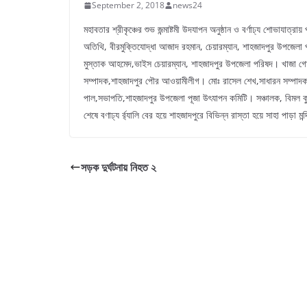
September 2, 2018
news24
মহাবতার শ্রীকৃঞ্চের শুভ জন্মাষ্টমী উদযাপন অনুষ্ঠান ও বর্ণাঢ্য শোভাযাত
অতিথি, বীরমুক্তিযোদ্ধা আজাদ রহমান, চেয়ারম্যান, শাহজাদপুর উপজেলা
মুস্তাক আহমেদ,ভাইস চেয়ারম্যান, শাহজাদপুর উপজেলা পরিষদ। খাজা গো
সম্পাদক,শাহজাদপুর পৌর আওয়ামীলীগ। মোঃ রাসেল শেখ,সাধারন সম্পাদক
পাল,সভাপতি,শাহজাদপুর উপজেলা পূজা উৎযাপন কমিটি। সঞ্চালক, বিমল ক
শেষে বণাঢ্য র্র্যালি বের হয়ে শাহজাদপুরে বিভিন্ন রাস্তা হয়ে সাহা পাড়া ম
সড়ক দুর্ঘটনায় নিহত ২