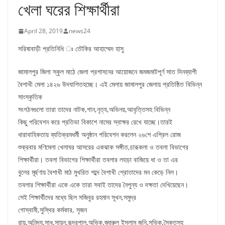
খেলা ঘরের শিক্ষার্থীরা
April 28, 2019
news24
সরিষাবাড়ী প্রতিনিধি ঃ তৌকির আহাম্মেদ হাসু
জামালপুর জিলা স্কুল মাঠে জেলা প্রশাসনের আয়োজনে জমজমাটপূর্ণ সাত দিনব্যাপী
বৈশাখী মেলা ১৪২৬ উদযাপিতহচ্ছে। এই মেলায় জামালপুর জেলায় প্রতিষ্ঠিত বিভিন্ন
সাংস্কৃতিক
সংগঠনগুলো তারা তাদের নাটক,গান,নৃত্য,অভিনয়,আবৃত্তিসহ বিভিন্ন
কিছু পরিবেশন করে প্রতিভা বিকাশে নামের স্বাক্ষর রেখে যাচ্ছে।তারই
ধারাবাহিকতায় ব্যতিক্রমধর্মী অনুষ্ঠান পরিবেশন করলেন ২৬শে এপ্রিল রোজ
শুক্রবার মণিমেলা খেলাঘর আসরের একঝাক সঙ্গীত,চারূকলা ও তবলা বিভাগের
শিক্ষার্থীরা। তবলা বিভাগের শিক্ষার্থীরা তবলার লহড়া বাজিয়ে ধা ও তা এর
বুলের মূর্ছণায় বৈশাখী মাঠ মুখরিত শব্দে বৈশাখী শ্রোতাদের মন কেড়ে নিল।
তবলার শিক্ষার্থীরা একে একে তারা সবাই তাদের নৈপুন্য ও দক্ষতা দেখিয়েছেন।
সেই শিক্ষার্থীদের মধ্যে ছিল সজিবুর রহমান সূখন,সমুদ্র
গোস্বামী,সুস্থির কর্মকার, সৃজন
রায়,অনিন্দ্য,সাধ,সায়ন,রূদ্রপাল,অভিক,জহুরুল ইসলাম জনি,সভিক,সৈকতসহ