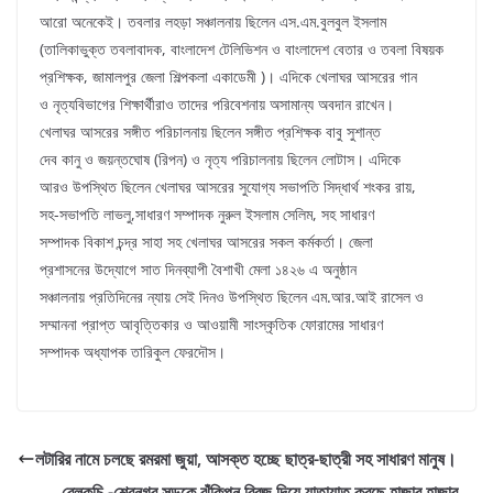
আরো অনেকেই। তবলার লহড়া সঞ্চালনায় ছিলেন এস.এম.বুলবুল ইসলাম
(তালিকাভুক্ত তবলাবাদক, বাংলাদেশ টেলিভিশন ও বাংলাদেশ বেতার ও তবলা বিষয়ক
প্রশিক্ষক, জামালপুর জেলা শিল্পকলা একাডেমী )। এদিকে খেলাঘর আসরের গান
ও নৃত্যবিভাগের শিক্ষার্থীরাও তাদের পরিবেশনায় অসামান্য অবদান রাখেন।
খেলাঘর আসরের সঙ্গীত পরিচালনায় ছিলেন সঙ্গীত প্রশিক্ষক বাবু সুশান্ত
দেব কানু ও জয়ন্তঘোষ (রিপন) ও নৃত্য পরিচালনায় ছিলেন লোটাস। এদিকে
আরও উপস্থিত ছিলেন খেলাঘর আসরের সুযোগ্য সভাপতি সিদ্ধার্থ শংকর রায়,
সহ-সভাপতি লাভলু,সাধারণ সম্পাদক নুরুল ইসলাম সেলিম, সহ সাধারণ
সম্পাদক বিকাশ চন্দ্র সাহা সহ খেলাঘর আসরের সকল কর্মকর্তা। জেলা
প্রশাসনের উদ্যোগে সাত দিনব্যাপী বৈশাখী মেলা ১৪২৬ এ অনুষ্ঠান
সঞ্চালনায় প্রতিদিনের ন্যায় সেই দিনও উপস্থিত ছিলেন এম.আর.আই রাসেল ও
সম্মাননা প্রাপ্ত আবৃত্তিকার ও আওয়ামী সাংস্কৃতিক ফোরামের সাধারণ
সম্পাদক অধ্যাপক তারিকুল ফেরদৌস।
লটারির নামে চলছে রমরমা জুয়া, আসক্ত হচ্ছে ছাত্র-ছাত্রী সহ সাধারণ মানুষ।
বেলকুচি -শেরনগর সড়কে ঝুঁকিপুন ব্রিজ দিয়ে যাতায়াত করছে হাজার হাজার