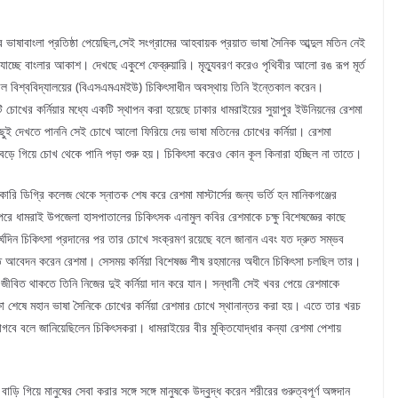
য়ের ভাষাবাংলা প্রতিষ্ঠা পেয়েছিল,সেই সংগ্রামের আহবায়ক প্রয়াত ভাষা সৈনিক আব্দুল মতিন নেই
চ্ছে বাংলার আকাশ। দেখছে একুশে ফেব্রুয়ারি। মৃত্যুবরণ করেও পৃথিবীর আলো রঙ রূপ মূর্ত
যাল বিশ্ববিদ্যালয়ের (বিএসএমএমইউ) চিকিৎসাধীন অবস্থায় তিনি ইন্তেকাল করেন।
 চোখের কর্নিয়ার মধ্যে একটি স্থাপন করা হয়েছে ঢাকার ধামরাইয়ের সুয়াপুর ইউনিয়নের রেশমা
ছুই দেখতে পাননি সেই চোখে আলো ফিরিয়ে দেয় ভাষা মতিনের চোখের কর্নিয়া। রেশমা
ড়ে গিয়ে চোখ থেকে পানি পড়া শুরু হয়। চিকিৎসা করেও কোন কূল কিনারা হচ্ছিল না তাতে।
 ডিগ্রি কলেজ থেকে স্নাতক শেষ করে রেশমা মাস্টার্সের জন্য ভর্তি হন মানিকগঞ্জের
রে ধামরাই উপজেলা হাসপাতালের চিকিৎসক এনামুল কবির রেশমাকে চক্ষু বিশেষজ্ঞের কাছে
দীর্ঘদিন চিকিৎসা প্রদানের পর তার চোখে সংক্রমণ রয়েছে বলে জানান এবং যত দ্রুত সম্ভব
নীতে আবেদন করেন রেশমা। সেসময় কর্নিয়া বিশেষজ্ঞ শীষ রহমানের অধীনে চিকিৎসা চলছিল তার।
বিত থাকতে তিনি নিজের দুই কর্নিয়া দান করে যান। সন্ধানী সেই খবর পেয়ে রেশমাকে
া শেষে মহান ভাষা সৈনিকে চোখের কর্নিয়া রেশমার চোখে স্থানান্তর করা হয়। এতে তার খরচ
াগবে বলে জানিয়েছিলেন চিকিৎসকরা। ধামরাইয়ের বীর মুক্তিযোদ্ধার কন্যা রেশমা পেশায়
 গিয়ে মানুষের সেবা করার সঙ্গে সঙ্গে মানুষকে উদ্বুদ্ধ করেন শরীরের গুরুত্বপূর্ণ অঙ্গদান