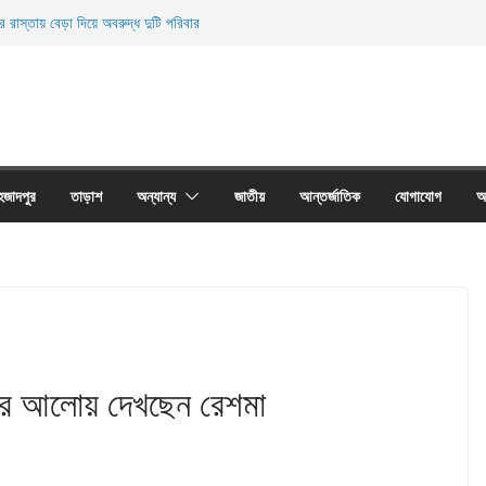
র রাস্তায় বেড়া দিয়ে অবরুদ্ধ দুটি পরিবার
নিহত
ের অবাধে ব্যবহার বন্ধ না হলে মাছের প্রজনন বাঁধা গ্রস্থ
 প্রাচীর তাড়াশে অবরুদ্ধ ৪০টি পরিবার
য়ারী জাল আগুনে পুড়িয়ে ধংস
হজাদপুর
তাড়াশ
অন্যান্য
জাতীয়
আন্তর্জাতিক
যোগাযোগ
আ
খের আলোয় দেখছেন রেশমা