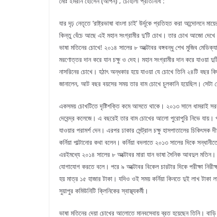
মোঃ ইমরান হোসেন (আপন) , চৌহালী প্রতিনিধি :
যার দৃঢ় নেতৃতে ‘রাষ্ট্রভাষা বাংলা চাই’ উর্দূকে প্রতিহত করা আন্দোলনে মা
কিন্তু বেঁচে আছে এই মহান সংগ্রামীর দু’টি চোখ। তার চোখ আজো দেখে যা
ভাষা মতিনের চোখে! ২০১৪ সালের ৮ অক্টোবর বঙ্গবন্ধু শেখ মুজিব মেডিক্
মরণোত্তর দান করে যান চক্ষু ও দেহ। মহান সংগ্রামীর দান করে যাওয়া দুটি
নাসরিনের চোখে। হঠাৎ অন্ধকার হয়ে যাওয়া যে চোখে তিনি ২৪টি বছর কি
জানালেন, আট বছর বয়সের সময় তার বাম চোখে চুলকানি হয়েছিল। সেটা বে
একসময় চোখটিতে দৃষ্টিশক্তি কমে আসতে থাকে। ২০১৩ সালে ধামরাই সরকারি
দেবেন্দ্র কলেজে। এ বছরেই তার বাম চোখের আলো পুরোপুরি নিভে যায়। প
যাওয়ার পরামর্শ দেন। এরপর ঢাকার সেন্ট্রাল চক্ষু হাসপাতালের চিকিৎসক 
কর্নিয়া পাল্টানোর কথা বলেন। কর্নিয়া বদলাতে ২০১৩ সালের দিকে সন্ধা
এরইমধ্যে ২০১৪ সালের ৮ অক্টোবর মারা যান ভাষা সৈনিক আবদুল মতিন। জী
যোগাযোগ করতে বলে। পরে ৯ অক্টোবর বিকেল চারটার দিকে পরীক্ষা নিরীক্ষ
হয় মাত্র ১৫ হাজার টাকা। যদিও ওই সময় কর্নিয়া কিনতে দুই লাখ টাকা ল
সুয়াপুর কমিউনিটি ক্লিনিকের স্বাস্থ্যকর্মী।
ভাষা মতিনের দেয়া চোখের আলোতে মানবসেবায় ব্রত হয়েছেন তিনি। বাড়ি বাড়ি