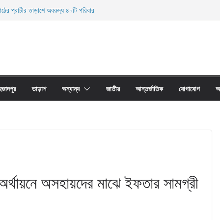
াঠের প্রাচীর তাড়াশে অবরুদ্ধ ৪০টি পরিবার
লকুচি থানা এলাকা হতে অনলাইন জুয়া চক্রের ০৩ জন সদস্য
রদেহ উদ্ধার
ারী নিহত
 জালের অবাধে ব্যবহার বন্ধ না হলে মাছের প্রজনন বাঁধা গ্রস্থ
হজাদপুর
তাড়াশ
অন্যান্য
জাতীয়
আন্তর্জাতিক
যোগাযোগ
আ
ব অর্থায়নে অসহায়দের মাঝে ইফতার সামগ্রী