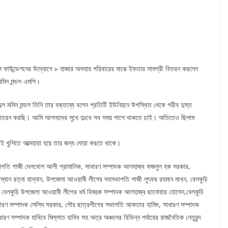
ডল ফাউন্ডেশনের উদ্যোগে ৮ হাজার অসহায় পরিবারের মাঝে ইফতার সামগ্রী বিতরন করলেন
মমিন মন্ডল এমপি।
দুল মমিন মন্ডল তিনি তার বক্তব্যে বলেন প্রতিটি ইউনিয়নে উপস্থিত থেকে গরীব দুস্ত
রী বিতরন করছি। আমি আপনাদের সুখে দুঃখে সব সময় পাশে থাকতে চাই। অতিতেও ছিলাম
াই খুশিতে আত্মহারা হয়ে তার জন্য দোয়া করতে থাকে।
াপতি গাজী দেলখোশ আলী প্রামানিক, সাধারণ সম্পাদক আলহাজ্ব ফজলুল হক সরকার,
্যান রত্না হান্নান, উপজেলা আওয়ামী লীগের সহসভাপতি গাজী লুৎফর রহমান মাখন, বেলকুচি
 , বেলকুচি উপজেলা আওয়ামী লীগের ধর্ম বিষয়ক সম্পাদক আলহাজ্ব ছানোয়ার হোসেন,বেলকুচি
ারণ সম্পাদক সেলিম সরকার, পৌর ছাত্রলীগের সভাপতি আকতার হামিদ, সাধারণ সম্পাদক
ম্পাদক হাবিবে মিল্লাত হাবিব সহ অত্র অঞ্চলের বিভিন্ন পর্যায়ের রাজনৈতিক নেতৃবৃন্দ