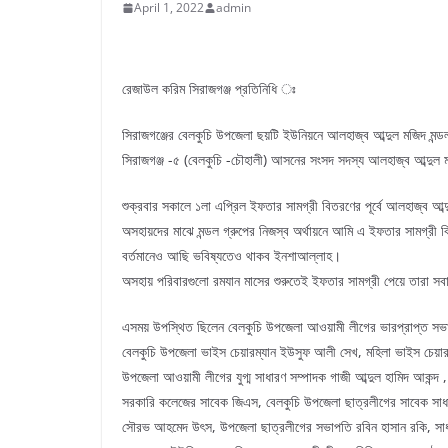
April 1, 2022
admin
রেজাউল করিম সিরাজগঞ্জ প্রতিনিধি ঃ
সিরাজগঞ্জের বেলকুচি উপজেলা ছয়টি ইউনিয়নে আলহাজ্ব আব্দুল মজিদ মন্
সিরাজগঞ্জ -৫ (বেলকুচি -চৌহালী) আসনের সংসদ সদস্য আলহাজ্ব আব্দুল 
শুক্রবার সকালে ১লা এপ্রিল ইফতার সামগ্রী বিতরণের পূর্বে আলহাজ্ব আব্
অসহায়দের মাঝে মন্ডল গ্রুপের নিজস্ব অর্থায়নে আমি এ ইফতার সামগ্
বর্তমানেও আছি ভবিষ্যতেও থাকব ইনশাআল্লাহ।
অসহায় পরিবারগুলো রমযান মাসের শুরুতেই ইফতার সামগ্রী পেয়ে তারা সব
এসময় উপস্থিত ছিলেন বেলকুচি উপজেলা আওয়ামী লীগের ভারপ্রাপ্ত সভ
বেলকুচি উপজেলা ভাইস চেয়ারম্যান ইউসুফ আলী সেখ, মহিলা ভাইস চেয়ারম
উপজেলা আওয়ামী লীগের যুগ্ম সাধারণ সম্পাদক গাজী আব্দুল হামিদ আকন্দ
সরকারি কলেজের সাবেক জিএস, বেলকুচি উপজেলা ছাত্রলীগের সাবেক সাধ
সৌরভ আহমেদ উৎস, উপজেলা ছাত্রলীগের সভাপতি রবিন হাসান রকি, সাধারণ স