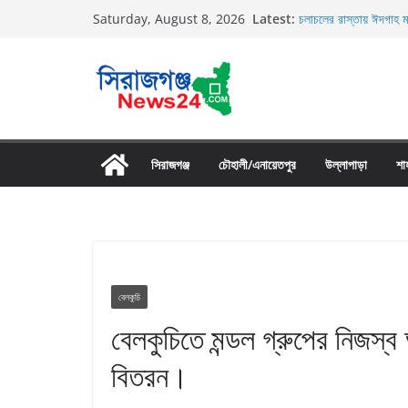
Skip
Latest:
চলাচলের রাস্তায় ঈদগাহ ম
Saturday, August 8, 2026
to
র‌্যাব-১২ এর অভিযানে বে
গ্রেফতার
content
তাড়াশে সিএনজি চালকের ম
তাড়াশে বাসের চাপায় পথচ
উল্লাপাড়ায় নিষিদ্ধ দুয়ারী
সিরাজগঞ্জ
চৌহালী/এনায়েতপুর
উল্লাপাড়া
শা
বেলকুচি
বেলকুচিতে মন্ডল গ্রুপের নিজস্
বিতরন।