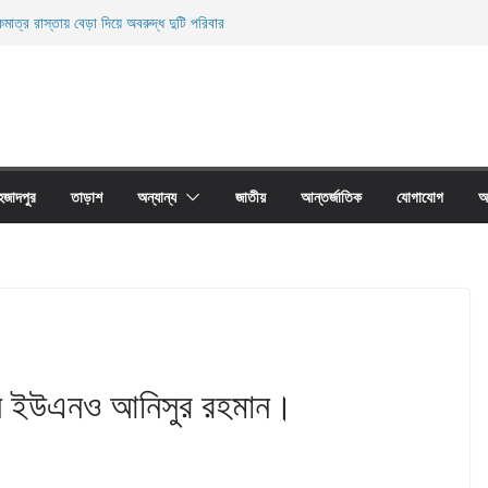
মাত্র রাস্তায় বেড়া দিয়ে অবরুদ্ধ দুটি পরিবার
ারী নিহত
ী জালের অবাধে ব্যবহার বন্ধ না হলে মাছের প্রজনন বাঁধা গ্রস্থ
াঠের প্রাচীর তাড়াশে অবরুদ্ধ ৪০টি পরিবার
না দোয়ারী জাল আগুনে পুড়িয়ে ধংস
হজাদপুর
তাড়াশ
অন্যান্য
জাতীয়
আন্তর্জাতিক
যোগাযোগ
আ
রলেন ইউএনও আনিসুর রহমান।