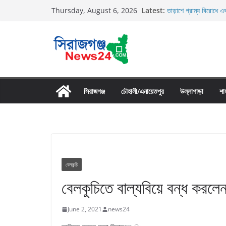
Skip
Latest:
তাড়াশে গ্রাম্য বিরোধে এক
Thursday, August 6, 2026
to
তাড়াশে বাসের চাপায় পথচ
উল্লাপাড়ায় নিষিদ্ধ দুয়ার
content
চলাচলের রাস্তায় ঈদগাহ ম
উল্লাপাড়ায় ১১০ পিচ চায়
সিরাজগঞ্জ
চৌহালী/এনায়েতপুর
উল্লাপাড়া
শা
বেলকুচি
বেলকুচিতে বাল্যবিয়ে বন্ধ ক
June 2, 2021
news24