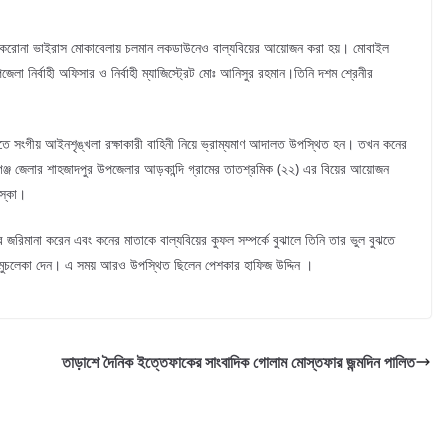
রামে করোনা ভাইরাস মোকাবেলায় চলমান লকডাউনেও বাল্যবিয়ের আয়োজন করা হয়। মোবাইল
েলা নির্বাহী অফিসার ও নির্বাহী ম্যাজিস্ট্রেট মোঃ আনিসুর রহমান।তিনি দশম শ্রেনীর
াড়ীতে সংগীয় আইনশৃঙ্খলা রক্ষাকারী বাহিনী নিয়ে ভ্রাম্যমাণ আদালত উপস্থিত হন। তখন কনের
জগঞ্জ জেলার শাহজাদপুর উপজেলার আড়কান্দি গ্রামের তাতশ্রমিক (২২) এর বিয়ের আয়োজন
়স্কা।
 জরিমানা করেন এবং কনের মাতাকে বাল্যবিয়ের কুফল সম্পর্কে বুঝালে তিনি তার ভুল বুঝতে
 বলে মুচলেকা দেন। এ সময় আরও উপস্থিত ছিলেন পেশকার হাফিজ উদ্দিন ।
তাড়াশে দৈনিক ইত্তেফাকের সাংবাদিক গোলাম মোস্তফার জন্মদিন পালিত