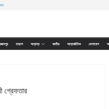
নিহত
ের অবাধে ব্যবহার বন্ধ না হলে মাছের প্রজনন বাঁধা গ্রস্থ
 প্রাচীর তাড়াশে অবরুদ্ধ ৪০টি পরিবার
য়ারী জাল আগুনে পুড়িয়ে ধংস
র রাস্তায় বেড়া দিয়ে অবরুদ্ধ দুটি পরিবার
হজাদপুর
তাড়াশ
অন্যান্য
জাতীয়
আন্তর্জাতিক
যোগাযোগ
আ
য়ী গ্রেফতার