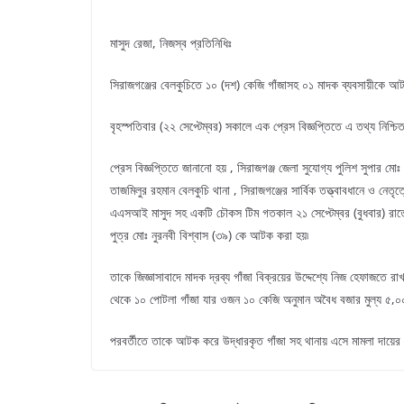
মাসুদ রেজা, নিজস্ব প্রতিনিধিঃ
সিরাজগঞ্জের বেলকুচিতে ১০ (দশ) কেজি গাঁজাসহ ০১ মাদক ব্যবসায়ীকে 
বৃহস্পতিবার (২২ সেপ্টেম্বর) সকালে এক প্রেস বিজ্ঞপ্তিতে এ তথ্য নিশ্
প্রেস বিজ্ঞপ্তিতে জানানো হয় , সিরাজগঞ্জ জেলা সুযোগ্য পুলিশ সুপার মো
তাজমিলুর রহমান বেলকুচি থানা , সিরাজগঞ্জের সার্বিক তত্ত্বাবধানে ও 
এএসআই মাসুদ সহ একটি চৌকস টিম গতকাল ২১ সেপ্টেম্বর (বুধবার) রাতে 
পুত্র মোঃ নুরনবী বিশ্বাস (৩৯) কে আটক করা হয়৷
তাকে জিজ্ঞাসাবাদে মাদক দ্রব্য গাঁজা বিক্রয়ের উদ্দেশ্যে নিজ হেফাজ
থেকে ১০ পোটলা গাঁজা যার ওজন ১০ কেজি অনুমান অবৈধ বজার মুল্য ৫,০০০
পরবর্তীতে তাকে আটক করে উদ্ধারকৃত গাঁজা সহ থানায় এসে মামলা দায়ের