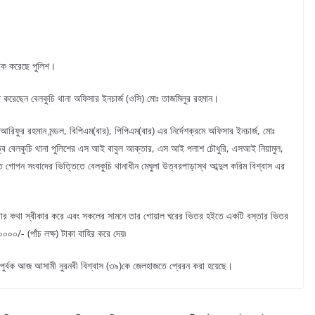
আটক করেছে পুলিশ।
চিত করেছেন বেলকুচি থানা অফিসার ইনচার্জ (ওসি) মোঃ তাজমিলুর রহমান।
ঃ আরিফুর রহমান মন্ডল, বিপিএম(বার), পিপিএম(বার) এর নির্দেশক্রমে অফিসার ইনচার্জ, মোঃ
নেতৃত্বে বেলকুচি থানা পুলিশের এস আই বাবুল আক্তার, এস আই পলাশ চৌধুরি, এসআই নিয়ামুল,
গোপন সংবাদের ভিত্তিতে বেলকুচি থানাধীন মেঘুলা উত্বরপাড়াস্থ আব্দুল করিম বিশ্বাস এর
তে রাখার কথা স্বীকার করে এবং সকলের সামনে তার গোয়াল ঘরের ভিতর হইতে একটি বস্তার ভিতর
০০/- (পাঁচ লক্ষ) টাকা বাহির করে দেয়৷
 পুর্বক আজ আসামী নুরনবী বিশ্বাস (৩৯)কে জেলহাজতে প্রেরন করা হয়েছে।