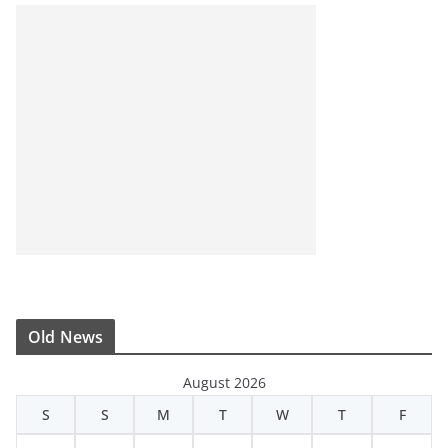
Old News
August 2026
S
S
M
T
W
T
F