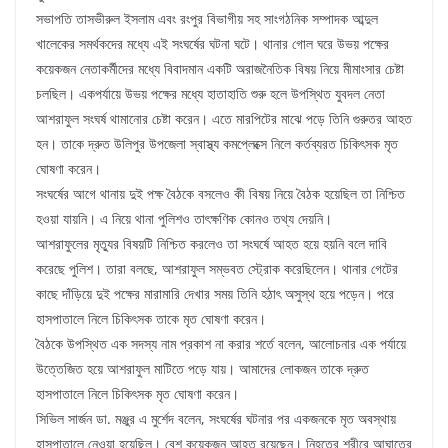
সভাপতি তাসভীরুল ইসলাম এবং রংপুর বিভাগীয় সহ সাংগঠনিক সম্পাদক আব্দুল
খালেকের সমর্থকদের মধ্যে এই সংঘর্ষের ঘটনা ঘটে। থানার গোল ঘরে উভয় পক্ষের
কয়েকজন নেতাকর্মীদের মধ্যে বিবাদমান একটি অরাজনৈতিক বিষয় নিয়ে মীমাংসার চেষ্টা
চলছিল। একপর্যায়ে উভয় পক্ষের মধ্যে হাতাহাতি শুরু হলে উপস্থিত যুবদল নেতা
আশরাফুল সংঘর্ষ থামানোর চেষ্টা করেন। এতে মারপিটের মাঝে পড়ে তিনি গুরুতর আহত
হন। তাকে দ্রুত উলিপুর উপজেলা স্বাস্থ্য কমপ্লেক্সে নিলে কর্তব্যরত চিকিৎসক মৃত
ঘোষণা করেন।
সংঘর্ষের আগে থানায় দুই পক্ষ বৈঠকে বসলেও কী বিষয় নিয়ে বৈঠক হয়েছিল তা নিশ্চিত
হওয়া যায়নি। এ নিয়ে থানা পুলিশও তাৎক্ষণিক কোনও তথ্য দেয়নি।
আশরাফুলের মৃত্যুর বিষয়টি নিশ্চিত করলেও তা সংঘর্ষে আহত হয়ে হয়নি বলে দাবি
করেছে পুলিশ। তারা বলছে, আশরাফুল সম্ভবত স্ট্রোক করেছিলেন। থানার গেটের
কাছে দাঁড়িয়ে দুই পক্ষের মারামারি দেখার সময় তিনি হঠাৎ অসুস্থ হয়ে পড়েন। পরে
হাসপাতালে নিলে চিকিৎসক তাকে মৃত ঘোষণা করেন।
বৈঠকে উপস্থিত এক সদস্য নাম প্রকাশ না করার শর্তে বলেন, আলোচনার এক পর্যায়ে
উত্তেজিত হয়ে আশরাফুল মাটিতে পড়ে যায়। আমাদের লোকজন তাকে দ্রুত
হাসপাতালে নিলে চিকিৎসক মৃত ঘোষণা করেন।
সিভিল সার্জন ডা. মঞ্জুর এ মুর্শেদ বলেন, সংঘর্ষের ঘটনার পর একজনকে মৃত অবস্থায়
হাসপাতালে নেওয়া হয়েছিল। বেশ কয়েকজন আহত রয়েছেন। নিহতের শরীরে আঘাতের