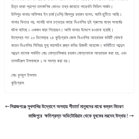
চিহ্ন থাকা প্রশ্নে তাৎক্ষণিক কোনও তথ্য জানাতে পারেননি সিভিল সার্জন।
উলিপুর থানার অফিসার ইন চার্জ (ওসি) জিল্লুর রহমান বলেন, আমি ছুটিতে আছি।
থানার ভিতরে নয়, শুনেছি থানা চত্বরের কাছে বিএনপির দুই গ্রুপের মধ্যে সংঘর্ষের
ঘটনা ঘটেছে। একজন মারা গিয়েছেন। আমি থানার উদ্দেশে রওয়ানা হয়েছি।
উল্লেখ্য গত ২৩ ডিসেম্বর ২৪ কুড়িগ্রাম জেলা বিএনপির আহবায়ক কমিটি ঘোষণা
করেন বিএনপির সিনিয়র যুগ্ম মহাসচিব রুহুল কবির রিজভী আহমেদ। কমিটিতে আব্দুল
আব্দুল খালেক সমর্থিত মোঃ মোস্তাফিজার রহমান মোস্তফাকে আহবায়ক করা হয়, এবং
তাসভীরুল ইসলামকে ১ নং সদস্য করা হয়।
মোঃ বুলবুল ইসলাম
কুড়িগ্রাম
সিরাজগঞ্জে সুখপাখির উদ্যোগে অসহায় শীতার্ত মানুষদের মাঝে কম্বল বিতরণ
কাজিপুরে ক্ষতিগ্রস্ত অডিটোরিয়াম থেকে যুবকের মরদেহ উদ্ধার !