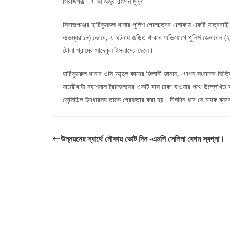
সিরাজগঞ্জ ঃ আজিজুর রহমান মুন্না
সিরাজগঞ্জের হাটিকুমরুল থানার পুলিশ গোলচত্বর এলাকায় একটি যাত্রবাহ
নভেম্বর’১৮) ভোরে, এ ঘটনায় জড়িত থাকার অভিযোগে পুলিশ জেনারেল (২৩
টোলা গ্রামের সাদেকুল ইসলামের ছেলে।
হাটিকুমরুল থানার ওসি আব্দুল কাদের জিলানী জানান, গোপন সংবাদের ভ
যাত্রীবাহী ন্যাশনাল ট্রাভেলসের একটি বাস ঢাকা যাওয়ার পথে উল্লেখ
ফেন্সিডিল উদ্ধারসহ তাকে গ্রেফতার করা হয়। দীর্ঘদিন ধরে সে মাদক ব্যব
উন্নয়নের স্বার্থে নৌকায় ভোট দিন -এমপি সেলিনা বেগম স্বপ্না।