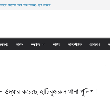
মাত্র রাস্তায় বেড়া দিয়ে অবরুদ্ধ দুটি পরিবার
ারী নিহত
ী জালের অবাধে ব্যবহার বন্ধ না হলে মাছের প্রজনন বাঁধা গ্রস্থ
াঠের প্রাচীর তাড়াশে অবরুদ্ধ ৪০টি পরিবার
না দোয়ারী জাল আগুনে পুড়িয়ে ধংস
হজাদপুর
তাড়াশ
অন্যান্য
জাতীয়
আন্তর্জাতিক
যোগাযোগ
আ
ল উদ্ধার করেছে হাটিকুমরুল থানা পুলিশ।