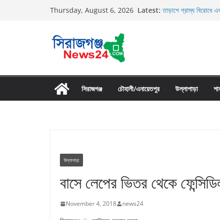
Skip
Latest:
তাড়াশে গ্রাম্য বিরোধে এক
Thursday, August 6, 2026
to
তাড়াশে বাসের চাপায় পথচ
উল্লাপাড়ায় নিষিদ্ধ দুয়ার
content
চলাচলের রাস্তায় ঈদগাহ ম
উল্লাপাড়ায় ১১০ পিচ চায়
সিরাজগঞ্জ
চৌহালী/এনায়েতপুর
উল্লাপাড়া
শা
উল্লাপাড়া
বাসে লেপের ভিতর থেকে ফেন্সিডি
November 4, 2018
news24