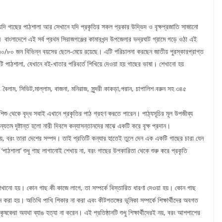
 যদি গাছের পাঠশালা আর সেখানে যদি প্রকৃতির সকল প্রকার উদ্ভিদ ও বৃক্ষপ্রজাতি সাজানো
াংলাদেশে এই সর্ব প্রথম সিরাজগঞ্জের কামারখন্দ উপজেলার ভদ্রঘাট গ্রামে গড়ে ওঠা এই
য় ৭০/৮০ জন বিভিন্ন বয়সের ছেলে-মেয়ে রয়েছে। এটি পরিচালনা করছেন জাতীয় পুরস্কারপ্রাপ্ত
ি পাঠশালা, যেখানে বই-খাতার পরিবর্তে শিখিয়ে দেওয়া হয় গাছের ভাষা। শেখানো হয়
তুন, বৈলাম, সিভিট,মাল্লাম, বাজনা, মনিরাজ, সুন্দরী কাকড়া,গরান, চাপালিশ বরুন সহ ৩৪৫
িশু থেকে বৃদ্ধ সবাই এখানে প্রকৃতির পাঠ গ্রহণ করতে পারেন। পাঠ্যসূচির মূল উপজীব্য
যতম দৃষ্টান্ত হলো নারী দিবসে কন্যাসন্তানদের মাঝে একটি করে বৃক্ষ প্রদান।
, বরং তারা দেশের সম্পদ। তাই প্রতিটি কন্যার হাতেই তুলে দেন এক একটি গাছের চারা যেন
‘পাঠশালা’ শুধু গাছ লাগানোই শেখায় না, বরং গাছের উপকারিতা থেকে শুরু করে প্রকৃতি
খানো হয়। কোন গাছ কী কাজে লাগে, তা সম্পর্কে বিস্তারিত ধারণা দেওয়া হয়। কোন গাছ
রা হয়। অতিথি পাখি শিকার না করা এবং কীটপতঙ্গের ভূমিকা সম্পর্কে শিক্ষার্থীদের অবগত
কেরা অযথা ব্যাঙ হত্যা না করেন। এই প্রতিষ্ঠানটি শুধু শিক্ষার্থীদেরই নয়, বরং আশপাশের