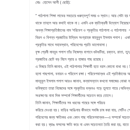
মোঃ হোসেন আলী ( ছোট্ট):
” পাঠশালা শিক্ষা লাভের সবচেয়ে গুরুত্বপূর্ণ সময় ও স্থান। আর সেটা হয়
থাকে তাহলে আর কথাই থাকে না। এমনি এক ব্যতিক্রমী উদ্যোগ নিয়েছেন ব
অনন্য শিক্ষাপ্রতিষ্ঠানের নাম ‘পরিবেশ ও প্রকৃতির পাঠশালা এ পাঠশালা
বিরল ও বিপন্ন প্রজাতির উদ্ভিদ সংগ্রাহক মাহবুবুল ইসলাম পলাশ। একট
প্রকৃতির সাথে সহাবস্থান, পরিবেশের প্রতি ভালোবাসা।
বৃক্ষ প্রেমী মাহবুব পলাশ তাঁর নিজেস্ব বাগানে গুটগুটিয়া, রক্তন, রাতা, 
প্রজাতির ছোট বড় মিলে প্রায় ৪ হাজার গাছ রয়েছে।
এ বিষয়ে তিনি জানান, এই পাঠশালায় শিক্ষার্থী হতে বয়স কোনো বাধা নয়। শ
হলো গাছপালা, বনায়ন ও পরিবেশ রক্ষা। পরিবেশবান্ধব এই প্রতিষ্ঠানের অন্
মাহবুবুল ইসলাম পলাশ আরও জানান, কন্যাসন্তান কখনো সমাজের বোঝা নয়
ভবিষ্যতে তারা নিজেদের সঙ্গে প্রকৃতির বন্ধনও গড়ে তুলতে পারে।অভিন্ন 
সংরক্ষণের নানা দিক সম্পর্কে শিক্ষার্থীদের সচেতন করে তোলে।
তিনি জানান, শিক্ষার্থীদের সব ধরনের গাছের সঙ্গে পরিচয়
করিয়ে দেওয়া হয়। বাড়ির আঙিনায় কীভাবে সবজি চাষ করা যায়, সেটিও শে
পরিবেশের জন্য ক্ষতিকর এবং কোন গাছ পরিবেশবান্ধব—এ সম্পর্কে সচেতন ক
করা হয়। ব্যাঙ ফসলের ক্ষতি করে না এমন সচেতনতা তৈরি করা হয়, যাতে কৃষ