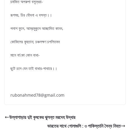
চমকিত অপরুপা বসুন্ধরা-
রূপময়, চির যৌবনা এ বসন্ত।।
পলাশ ফুলে, আম্রমুকুলে আচ্ছাদিত কানন,
কোকিলের কুহুতান; চঞ্চলক্ষণ চপলিতমন
মানে না’কো কোন বাধা-
ছুটে চলে যেন তাই বাধার-পাথারে।।
rubonahmed78@gmail.com
উল্লাপাড়ায় দুই কৃষকের ঝুলন্ত মরদেহ উদ্ধার
ভারতের সাথে গোলাগুলি : ৩ পাকিস্তানি সৈন্য নিহত