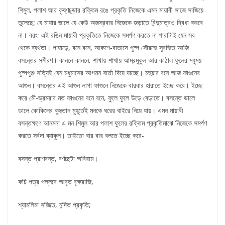
শিমুল, পলাশ আর কৃষ্ণচূড়ার রক্তিম রঙে প্রকৃতি নিজেকে এমন মায়াবী সাজে সাজিয়ে
তুলেছে; যে মায়ার জালে যে কেউ অজস্রবার নিজেকে জড়াতে বিন্দুমাত্রও দ্বিধা করবে
না। বরং; এই রঙিন মায়াবী প্রকৃতিতে নিজেকে সমর্পণ করতে না পারাটাই যেন সব
থেকে ব্যর্থতা। পাহাড়ে, বনে বনে, আকশে-বাতাসে পুষ্প সৌরভে সুরভিত আজি
বসন্তের সমীরণ। কাননে-কাননে, শাখায়-শাখায় আম্রমুকুল আর কাঠাল ফুলের মধুময়
পুষ্পপুঞ্জ সত্যিই যেন মধুমাসের আগমন বার্তা দিয়ে যাচ্ছে। মহুয়ার বনে আজ ফাগুনের
আগুন। বসন্তের এই আগুন লাগা ফাগুনে নিজেকে বারবার হারাতে ইচ্ছে করে। ইচ্ছে
করে মৌ-ভ্রমরার মত ফাগুনের বনে বনে, ফুলে ফুলে উড়ে বেড়াতে। বসন্তে ডালে
ডালে কোকিলের কুহুতান মুহূর্তেই মনকে ঘরের বাইরে নিয়ে যায়। এমন মায়াবী
বসন্তক্ষণে আনমনা এ মন শিমুল আর পলাশ ফুলের রক্তিম প্রকৃতিমাঝে নিজেকে সমর্পণ
করতে সর্বদা ব্যাকুল। তাইতো বার বার বলতে ইচ্ছে করে-
বসন্ত প্রাণবন্ত, বর্ণচ্ছটা অবিরাম।
কচি পত্র পল্লবে আবৃত বৃক্ষরাজি,
শ্যামলিমা সজ্জিত, নন্দিত প্রকৃতি;