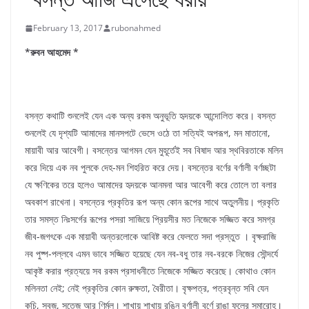
February 13, 2017
rubonahmed
*রুবন আহমেদ *
বসন্ত কথাটি শুনলেই যেন এক অন্য রকম অনুভূতি হৃদয়কে আন্দোলিত করে। বসন্ত
শুনলেই যে দৃশ্যটি আমাদের মানসপটে ভেসে ওঠে তা সত্যিই অপরূপ, মন মাতানো,
মায়াবী আর আবেগী। বসন্তের আগমন যেন মুহূর্তেই সব বিষাদ আর স্থবিরতাকে মলিন
করে দিয়ে এক নব পুলকে দেহ-মন শিহরিত করে দেয়। বসন্তের বর্ণের বর্ণালী বর্ণচ্ছটা
যে ক্ষণিকের তরে হলেও আমাদের হৃদয়কে আনমনা আর আবেগী করে তোলে তা বলার
অবকাশ রাখেনা। বসন্তের প্রকৃতির রূপ অন্য কোন রূপের সাথে অতুলনীয়। প্রকৃতি
তার সমস্ত নিঃসর্গের রূপের পসরা সাজিয়ে প্রিয়সীর মত নিজেকে সজ্জিত করে সমগ্র
জীব-জগৎকে এক মায়াবী অন্তরলোকে আবিষ্ট করে ফেলতে সদা প্রস্তুত । বৃক্ষরাজি
নব পুষ্প-পল্লবে এমন ভাবে সজ্জিত হয়েছে যেন নব-বধু তার নব-বরকে নিজের সৌন্দর্যে
আকৃষ্ট করার প্রত্যয়ে সব রকম প্রসাধনীতে নিজেকে সজ্জিত করেছে। কোথাও কোন
মলিনতা নেই; নেই প্রকৃতির কোন রুক্ষতা, বৈরীতা। বৃক্ষপত্র, পত্রবৃন্ত সবি যেন
কচি, সবুজ, সতেজ আর ণির্মল। শাখায় শাখায় রঙিন বর্ণালী বর্ণে রাঙা ফুলের সমারোহ।