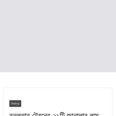
সিরাজগঞ্জ
বনলতার ট্রেনের ২১টি জানালার কাচ