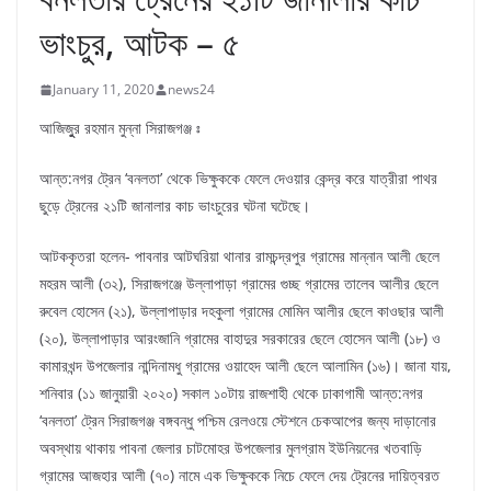
ভাংচুর, আটক – ৫
January 11, 2020
news24
আজিজুুর রহমান মুন্না সিরাজগঞ্জ ঃ
আন্ত:নগর ট্রেন ‘বনলতা’ থেকে ভিক্ষুককে ফেলে দেওয়ার কেন্দ্র করে যাত্রীরা পাথর
ছুড়ে ট্রেনের ২১টি জানালার কাচ ভাংচুরের ঘটনা ঘটেছে।
আটককৃতরা হলেন- পাবনার আটঘরিয়া থানার রামচন্দ্রপুর গ্রামের মান্নান আলী ছেলে
মহরম আলী (৩২), সিরাজগঞ্জে উল্লাপাড়া গ্রামের গুচ্ছ গ্রামের তালেব আলীর ছেলে
রুবেল হোসেন (২১), উল্লাপাড়ার দহকুলা গ্রামের মোমিন আলীর ছেলে কাওছার আলী
(২০), উল্লাপাড়ার আরংজানি গ্রামের বাহাদুর সরকারের ছেলে হোসেন আলী (১৮) ও
কামারখন্দ উপজেলার নান্দিনামধু গ্রামের ওয়াহেদ আলী ছেলে আলামিন (১৬)। জানা যায়,
শনিবার (১১ জানুয়ারী ২০২০) সকাল ১০টায় রাজশাহী থেকে ঢাকাগামী আন্ত:নগর
‘বনলতা’ ট্রেন সিরাজগঞ্জ বঙ্গবন্ধু পশ্চিম রেলওয়ে স্টেশনে চেকআপের জন্য দাড়ানোর
অবস্থায় থাকায় পাবনা জেলার চাটমোহর উপজেলার মুলগ্রাম ইউনিয়নের খতবাড়ি
গ্রামের আজহার আলী (৭০) নামে এক ভিক্ষুককে নিচে ফেলে দেয় ট্রেনের দায়িত্বরত