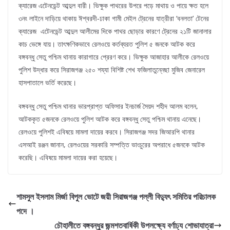
ক্যারেজ এটেনডেন্ট আব্দুল বারী। ভিক্ষুক পাথরের উপরে পড়ে মাথায় ও পায়ে ক্ষত হলে
৩নং লাইনে দাড়িয়ে থাকায় ঈশ্বরদী-ঢাকা গামী মেইল ট্রেনের যাত্রীরা ‘বনলতা’ টেনের
ক্যারেজ এটেনডেন্ট আব্দুল আলীমের দিকে পাথর ছোড়ার কারণে ট্রেনের ২১টি জানালার
কাচ ভেঙ্গে যায়। তাৎক্ষণিকভাবে রেলওয়ে কর্তব্যরত পুলিশ ৫ জনকে আটক করে
বঙ্গবন্ধু সেতু পশ্চিম থানায় কারাগারে প্রেরণ করে। ভিক্ষুক আজাহার আলীকে রেলওয়ে
পুলিশ উদ্ধার করে সিরাজগঞ্জ ২৫০ শয্যা বিশিষ্ট শেখ ফজিলাতুন্নেছা মুজিব জেনারেল
হাসপাতালে ভর্তি করেছে।
বঙ্গবন্ধু সেতু পশ্চিম থানার ভারপ্রাপ্ত অফিসার ইনচার্জ সৈয়দ শহীদ আলম বলেন,
আটককৃত ৫জনকে রেলওয়ে পুলিশ আটক করে বঙ্গবন্ধু সেতু পশ্চিম থানায় এনেছে।
রেলওয়ে পুলিশই এবিষয়ে মামলা দায়ের করবে। সিরাজগঞ্জ সদর জিআরপি থানার
এসআই রঞ্জন জানান, রেলওয়ের সরকারি সম্পত্তি ভাংচুরের অপরাধে ৫জনকে আটক
করেছি। এবিষয়ে মামলা দায়ের করা হয়েছে।
শামসুল ইসলাম মির্জা বিপুল ভোটে জয়ী সিরাজগঞ্জ পল্লী বিদ্যুৎ সমিতির পরিচালক
পদে ।
চৌহালীতে বঙ্গবন্ধুর জন্মশতবার্ষিকী উপলক্ষ্যে বর্ণাঢ্য শোভাযাত্রা