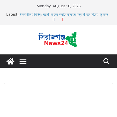
Skip
Monday, August 10, 2026
to
Latest:
উল্লাপাড়ায় নিষিদ্ধ দুয়ারী জালের অবাধে ব্যবহার বন্ধ না হলে মাছের প্রজনন
content
বাঁধা গ্রস্থ
রায়গঞ্জে ঐতিহ্যবাহী নৌকা বাইচ, ফুলজোড়ের দুই পাড়ে জনস্রোত, বিজয়ী
আল-মদিনা
র‌্যাব-১২ এর অভিযানে বেলকুচি থানা এলাকা হতে অনলাইন জুয়া চক্রের ০৩ জন
সদস্য গ্রেফতার
তাড়াশে সিএনজি চালকের মরদেহ উদ্ধার
তাড়াশে বাসের চাপায় পথচারী নিহত