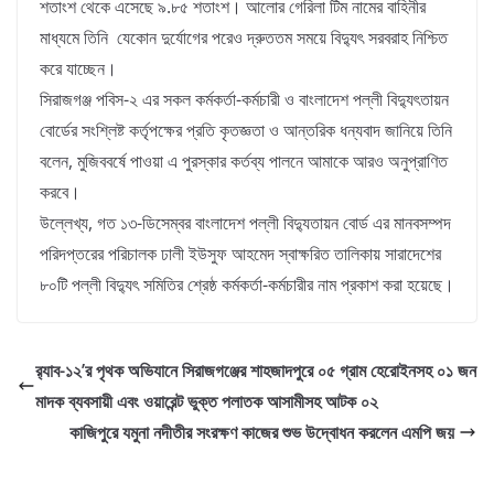
শতাংশ থেকে এসেছে ৯.৮৫ শতাংশ। আলোর গেরিলা টিম নামের বাহিনীর
মাধ্যমে তিনি যেকোন দুর্যোগের পরেও দ্রুততম সময়ে বিদ্যুৎ সরবরাহ নিশ্চিত
করে যাচ্ছেন।
সিরাজগঞ্জ পবিস-২ এর সকল কর্মকর্তা-কর্মচারী ও বাংলাদেশ পল্লী বিদ্যুৎতায়ন
বোর্ডের সংশ্লিষ্ট কর্তৃপক্ষের প্রতি কৃতজ্ঞতা ও আন্তরিক ধন্যবাদ জানিয়ে তিনি
বলেন, মুজিববর্ষে পাওয়া এ পুরস্কার কর্তব্য পালনে আমাকে আরও অনুপ্রাণিত
করবে।
উল্লেখ্য, গত ১৩-ডিসেম্বর বাংলাদেশ পল্লী বিদ্যুতায়ন বোর্ড এর মানবসম্পদ
পরিদপ্তরের পরিচালক ঢালী ইউসুফ আহমেদ স্বাক্ষরিত তালিকায় সারাদেশের
৮০টি পল্লী বিদ্যুৎ সমিতির শ্রেষ্ঠ কর্মকর্তা-কর্মচারীর নাম প্রকাশ করা হয়েছে।
র‌্যাব-১২’র পৃথক অভিযানে সিরাজগঞ্জের শাহজাদপুরে ০৫ গ্রাম হেরোইনসহ ০১ জন
মাদক ব্যবসায়ী এবং ওয়ারেন্ট ভুক্ত পলাতক আসামীসহ আটক ০২
কাজিপুরে যমুনা নদীতীর সংরক্ষণ কাজের শুভ উদ্বোধন করলেন এমপি জয়