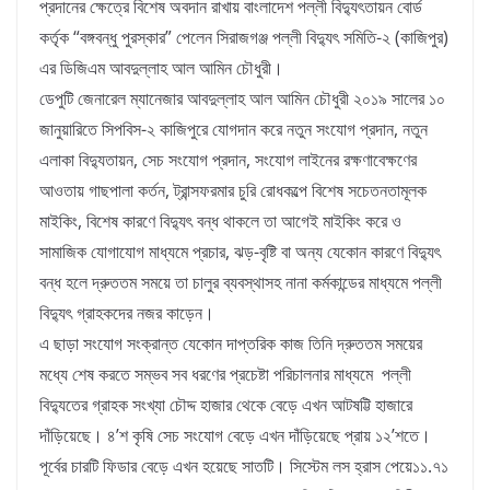
প্রদানের ক্ষেত্রে বিশেষ অবদান রাখায় বাংলাদেশ পল্লী বিদ্যুৎতায়ন বোর্ড
কর্তৃক “বঙ্গবন্ধু পুরস্কার” পেলেন সিরাজগঞ্জ পল্লী বিদ্যুৎ সমিতি-২ (কাজিপুর)
এর ডিজিএম আবদুল্লাহ আল আমিন চৌধুরী।
ডেপুটি জেনারেল ম্যানেজার আবদুল্লাহ আল আমিন চৌধুরী ২০১৯ সালের ১০
জানুয়ারিতে সিপবিস-২ কাজিপুরে যোগদান করে নতুন সংযোগ প্রদান, নতুন
এলাকা বিদ্যুতায়ন, সেচ সংযোগ প্রদান, সংযোগ লাইনের রক্ষণাবেক্ষণের
আওতায় গাছপালা কর্তন, ট্রান্সফরমার চুরি রোধকল্পে বিশেষ সচেতনতামূলক
মাইকিং, বিশেষ কারণে বিদ্যুৎ বন্ধ থাকলে তা আগেই মাইকিং করে ও
সামাজিক যোগাযোগ মাধ্যমে প্রচার, ঝড়-বৃষ্টি বা অন্য যেকোন কারণে বিদ্যুৎ
বন্ধ হলে দ্রুততম সময়ে তা চালুর ব্যবস্থাসহ নানা কর্মকান্ডের মাধ্যমে পল্লী
বিদ্যুৎ গ্রাহকদের নজর কাড়েন।
এ ছাড়া সংযোগ সংক্রান্ত যেকোন দাপ্তরিক কাজ তিনি দ্রুততম সময়ের
মধ্যে শেষ করতে সম্ভব সব ধরণের প্রচেষ্টা পরিচালনার মাধ্যমে পল্লী
বিদ্যুতের গ্রাহক সংখ্যা চৌদ্দ হাজার থেকে বেড়ে এখন আটষট্টি হাজারে
দাঁড়িয়েছে। ৪’শ কৃষি সেচ সংযোগ বেড়ে এখন দাঁড়িয়েছে প্রায় ১২’শতে।
পূর্বের চারটি ফিডার বেড়ে এখন হয়েছে সাতটি। সিস্টেম লস হ্রাস পেয়ে১১.৭১