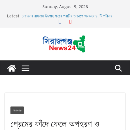
Skip
Sunday, August 9, 2026
to
Latest:
চলাচলের রাস্তায় ঈদগাহ মাঠের প্রাচীর তাড়াশে অবরুদ্ধ ৪০টি পরিবার
content
র‌্যাব-১২ এর অভিযানে বেলকুচি থানা এলাকা হতে অনলাইন জুয়া চক্রের ০৩ জন
সদস্য গ্রেফতার
তাড়াশে সিএনজি চালকের মরদেহ উদ্ধার
তাড়াশে বাসের চাপায় পথচারী নিহত
উল্লাপাড়ায় নিষিদ্ধ দুয়ারী জালের অবাধে ব্যবহার বন্ধ না হলে মাছের প্রজনন
বাঁধা গ্রস্থ
সিরাজগঞ্জ
প্রেমের ফাঁদে ফেলে অপহরণ ও