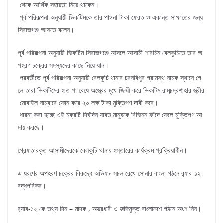
থেকে আর্থিক সহায়তা নিয়ে থাকেন।
পূর্ব পরিকল্পনা অনুযায়ী ভিকটিমকে তার পাওনা টাকা ফেরত ও একান্ত সাক্ষাতের জন্য
সিরাজগঞ্জ আসতে বলেন।
পূর্ব পরিকল্পনা অনুযায়ী ভিকটিম সিরাজগঞ্জে আসলে আসামী শারমিন বেলকুচিতে তার অ
পহরণ চক্রের সদস্যদের কাছে নিয়ে যান।
পরবর্তীতে পূর্ব পরিকল্পনা অনুযায়ী বেলকুচি থানার চরনবিপুর গ্রামস্থ নামক স্থানে গে
লে তারা ভিকটিমের হাত পা বেধে অস্ত্রের মুখে জিম্মী করে ভিকটিম রামচন্দ্রশাহার স্ত্রীর
মোবাইল নাম্বারে ফোন করে ২০ লক্ষ টাকা মুক্তিপণ দাবী করে।
ধারনা করা হচ্ছে এই চক্রটি দির্ঘদিন যাবত মানুষকে বিভিন্ন ফাঁদে ফেলে মুক্তিপণ আ
দায় করছে।
গ্রেফতারকৃত আসামীদেরকে বেলকুচি থানায় হস্তারের কার্যক্রম প্রক্রিয়াধীন।
এ ধরণের অপহরণ চক্রের বিরুদ্ধে অভিযান সচল রেখে সোনার বাংলা গঠনে র‌্যাব-১২
বদ্ধপরিকর।
র‌্যাব-১২ কে তথ্য দিন – মাদক , অস্ত্রধারী ও জঙ্গিমুক্ত বাংলাদেশ গঠনে অংশ নিন।