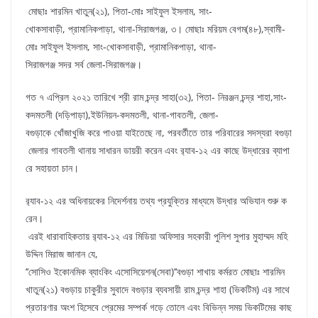
মোছাঃ শারমিন খাতুন(২১), পিতা-মোঃ সাইফুল ইসলাম, সাং-
খোকসাবাড়ী, প্রামানিকপাড়া, থানা-সিরাজগঞ্জ, ৩। মোছাঃ মরিয়ম বেগম(৪৮),স্বামী-
মোঃ সাইফুল ইসলাম, সাং-খোকসাবাড়ী, প্রামানিকপাড়া, থানা-
সিরাজগঞ্জ সদর সর্ব জেলা-সিরাজগঞ্জ।
গত ৭ এপ্রিল ২০২১ তারিখে শ্রী রাম চন্দ্র সাহা(৩২), পিতা- নিরঞ্জন চন্দ্র শাহা,সাং-
কদমতলী (দড়িপাড়া),ইউনিয়ন-কদমতলী, থানা-গাবতলী, জেলা-
বগুড়াকে খোঁজাখুজি করে পাওয়া যাইতেছে না, পরবর্তীতে তার পরিবারের সদস্যরা বগুড়া
জেলার গাবতলী থানায় সাধারন ডায়রী করেন এবং র‌্যাব-১২ এর কাছে উদ্ধারের ব্যাপা
রে সহায়তা চান।
র‌্যাব-১২ এর অধিনায়কের নিদের্শনায় তথ্য প্রযুক্তির মাধ্যমে উদ্ধার অভিযান শুরু ক
রেন।
এরই ধারাবাহিকতায় র‌্যাব-১২ এর মিডিয়া অফিসার সহকারী পুলিশ সুপার মুহাম্মদ মহি
উদ্দিন মিরাজ জানান যে,
‘‘সোসিও ইকোনমিক ব্যাংকিং এসোসিয়েশন(সেবা)‘‘বগুড়া শাখায় কর্মরত মোছাঃ শারমিন
খাতুন(২১) বগুড়ায় চাকুরীর সুবাদে বগুড়ার ব্যবসায়ী রাম চন্দ্র শাহা (ভিকটিম) এর সাথে
প্রতারণার অংশ হিসেবে প্রেমের সম্পর্ক গড়ে তোলে এবং বিভিন্ন সময় ভিকটিমের কাছ