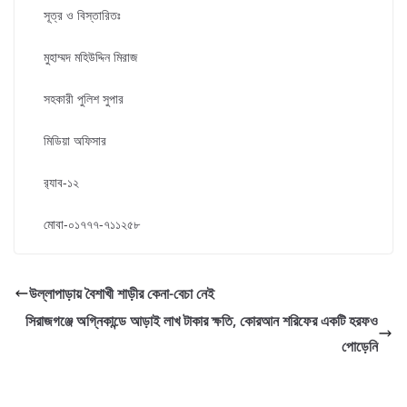
সূত্র ও বিস্তারিতঃ
মুহাম্মদ মহিউদ্দিন মিরাজ
সহকারী পুলিশ সুপার
মিডিয়া অফিসার
র‌্যাব-১২
মোবা-০১৭৭৭-৭১১২৫৮
উল্লাপাড়ায় বৈশাখী শাড়ীর কেনা-বেচা নেই
সিরাজগঞ্জে অগ্নিকান্ডে আড়াই লাখ টাকার ক্ষতি, কোরআন শরিফের একটি হরফও
পোড়েনি