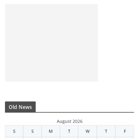
Old News
August 2026
S
S
M
T
W
T
F