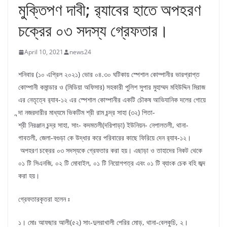
মুক্তিপণ দাবী; র‌্যাবের হাতে অপহরণ
চক্রের ০৩ সদস্য গ্রেফতার।
April 10, 2021
news24
শনিবার (১০ এপ্রিল ২০২১) ভোর ০৪.৩০ ঘটিকায় স্পেশাল কোম্পানীর ভারপ্রাপ্ত
কোম্পানী কমান্ডার ও (মিডিয়া অফিসার) সহকারী পুলিশ সুপার মুহাম্মদ মহিউদ্দিন মিরাজ
এর নেতৃত্বে র‌্যাব-১২ এর স্পেশাল কোম্পানীর একটি চৌকষ আভিযানিক দলের গোয়ে
ন্দা নজরদারীর মাধ্যমে ভিকটিম শ্রী রাম চন্দ্র সাহা (৩২) পিতা-
শ্রী নিরঞ্জান চন্দ্র সাহা, সাং- কদমতলী(দরিপাড়া) ইউনিয়ন- নেপালতলী, থানা-
গাবতলী, জেলা-বগুড়া কে উদ্ধার করে পরিবারের কাছে ফিরিয়ে দেন র‌্যাব-১২।
অপহরণ চক্রের ০৩ সদস্যকে গ্রেফতার করা হয়। এছাড়া ও তাহাদের নিকট থেকে
০১ টি সিএনজি, ০২ টি মোবাইল, ০১ টি নিয়োগপত্র এবং ০১ টি ব্যাংক চেক বহি জব্দ
করা হয়।
গ্রেফতারকৃতরা হলেন ঃ
১। মোঃ আফছার আলী(৫২) সাং-দুলরাখালী পেরির মোড়, থানা-বেলকুচি, ২।