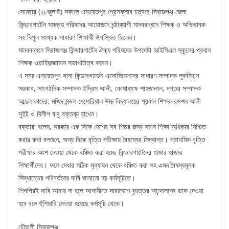
সোমবার (২৮জুলাই) সকালে এনায়েতপুর প্রেসক্লাব চত্বরে সিরাজগঞ্জ জেলা
কিন্ডারগার্টেন সমন্বয় পরিষদের আয়োজনে ঘন্টাব্যাপী মানববন্ধনে শিক্ষক ও অভিভাবক
সহ বিপুল সংখ্যক সাধারণ শিক্ষার্থী উপস্থিত ছিলেন।
মানববন্ধনে সিরাজগঞ্জ কিন্ডারগার্টেন ঐক্য পরিষদের উপদেষ্টা আইসিএল স্কুলের প্রধান
শিক্ষক ওয়াহিদুজ্জামান সভাপতিত্ব করেন।
এ সময় এনায়েতপুর থানা কিন্ডারগার্ডেন এসোসিয়েশনের সাধারণ সম্পাদক লুকমিহান
সরকার, সাংগঠনিক সম্পাদক ইদ্রিস আলী, কোষাধ্যক্ষ শাহজালাল, দপ্তর সম্পাদক
আব্দুল কাদের, মজিদ মন্ডল মেমোরিয়াল উচ্চ বিদ্যালয়ের প্রধান শিক্ষক রওশন আলী
সুইট ও দিলীপ বাবু বক্তব্য রাখেন।
বক্তারা বলেন, সরকার এক দিকে দেশের সব শিশুর জন্য সমান শিক্ষা অধিকার নিশ্চিত
করার কথা বলছেন, অন্য দিকে বৃত্তি পরীক্ষায় বৈষম্যের সিদ্ধান্ত। প্রাথমিক বৃত্তি
পরীক্ষার অংশ নেওয়া থেকে বঞ্চিত করা হচ্ছে কিন্ডারগার্টেনের হাজার হাজার
শিক্ষার্থীদের। ফলে মেধার সঠিক মূল্যায়ন থেকে বঞ্চিত করা সহ এমন বৈষম্যমূলক
সিদ্ধান্তের পরিবর্তনের দাবি জানানো হয় কর্মসূচিতে।
শিগগিরই দাবি আদায় না হলে আগামীতে সারাদেশে বৃহত্তর আন্দোলনের ডাক দেওয়া
হবে বলে হুঁশিয়ারি দেওয়া হয়েছে কর্মসূচি থেকে।
চৌহালী সিরাজগঞ্জ