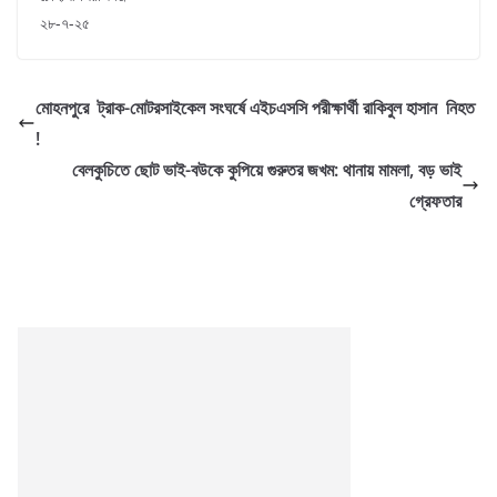
২৮-৭-২৫
মোহনপুরে ট্রাক-মোটরসাইকেল সংঘর্ষে এইচএসসি পরীক্ষার্থী রাকিবুল হাসান নিহত
!
বেলকুচিতে ছোট ভাই-বউকে কুপিয়ে গুরুতর জখম: থানায় মামলা, বড় ভাই
গ্রেফতার