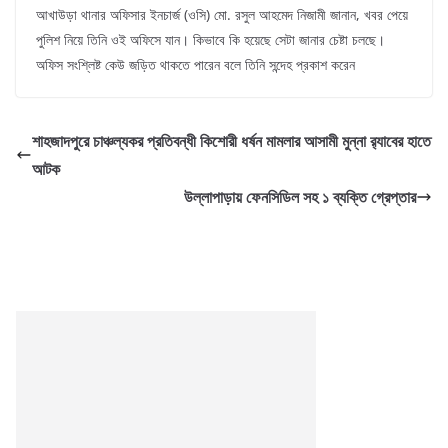
আখাউড়া থানার অফিসার ইনচার্জ (ওসি) মো. রসুল আহমেদ নিজামী জানান, খবর পেয়ে
পুলিশ নিয়ে তিনি ওই অফিসে যান। কিভাবে কি হয়েছে সেটা জানার চেষ্টা চলছে।
অফিস সংশ্লিষ্ট কেউ জড়িত থাকতে পারেন বলে তিনি সন্দেহ প্রকাশ করেন
শাহজাদপুরে চাঞ্চল্যকর প্রতিবন্ধী কিশোরী ধর্ষন মামলার আসামী মুন্না র‌্যাবের হাতে
আটক
উল্লাপাড়ায় ফেনসিডিল সহ ১ ব্যক্তি গ্রেপ্তার