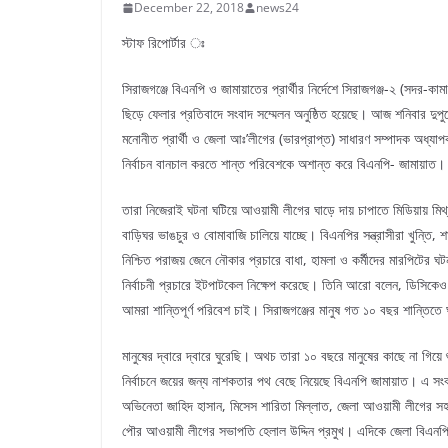
December 22, 2018
news24
স্টাফ রিপোর্টার ঃ
সিরাজগঞ্জে বিএনপি ও জামায়াতের প্রার্থীর নির্দেশে সিরাজগঞ্জ-২ (সদর-কা
ছিড়ে ফেলার প্রতিবাদে সংবাদ সম্মেলন অনুষ্ঠিত হয়েছে। আজ শনিবার দু
মনোনীত প্রার্থী ও জেলা আঃ’লীগের (ভারপ্রাপ্ত) সাধারণ সম্পাদক অধ্যা
নির্বাচন বানচাল করতে শান্ত পরিবেশকে অশান্ত করে বিএনপি- জামায়াত।
তারা নিজেরাই ঘটনা ঘটিয়ে আওয়ামী লীগের ঘাড়ে দায় চাপাতে মিডিয়ায় ম
বাড়িঘর ভাঙচুর ও বোমাবাজি চালিয়ে যাচ্ছে। বিএনপির সন্ত্রাসীরা খুন্তি, 
নিশ্চিত পরাজয় জেনে নৌকার প্রচারে বাধা, হামলা ও কর্মীদের মারপিটের
নির্বাচনী প্রচারে ইটপাটকেল নিক্ষেপ করেছে। তিনি আরো বলেন, ডিসিকেও
আমরা শান্তিপূর্ণ পরিবেশ চাই। সিরাজগঞ্জের মানুষ গত ১০ বছর শান্তিতে ঘু
মানুষের দ্বারে দ্বারে ঘুরেছি। অথচ তারা ১০ বছরে মানুষের কাছে না গিয়ে
নির্বাচনে জয়ের জন্য নাশকতার পথ বেছে নিয়েছে বিএনপি জামায়াত। এ সং
অভিনেতা জাহিদ হাসান, মিসেস শারিতা মিল্লাত, জেলা আওয়ামী লীগের সহ-
পৌর আওয়ামী লীগের সভাপতি হেলাল উদ্দিন প্রমুখ। এদিকে জেলা বিএনপি