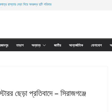
মাত্র রাস্তায় বেড়া দিয়ে অবরুদ্ধ দুটি পরিবার
ারী নিহত
ী জালের অবাধে ব্যবহার বন্ধ না হলে মাছের প্রজনন বাঁধা গ্রস্থ
াঠের প্রাচীর তাড়াশে অবরুদ্ধ ৪০টি পরিবার
না দোয়ারী জাল আগুনে পুড়িয়ে ধংস
হজাদপুর
তাড়াশ
অন্যান্য
জাতীয়
আন্তর্জাতিক
যোগাযোগ
আ
্টারর ছেড়া প্রতিবাদে – সিরাজগঞ্জে