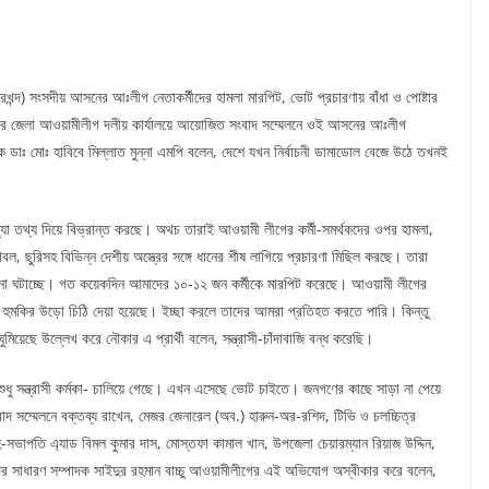
মারখন্দ) সংসদীয় আসনের আঃলীগ নেতাকর্মীদের হামলা মারপিট, ভোট প্রচারণায় বাঁধা ও পোষ্টার
পুরে জেলা আওয়ামীলীগ দলীয় কার্যালয়ে আয়োজিত সংবাদ সম্মেলনে ওই আসনের আঃলীগ
পক ডাঃ মোঃ হাবিবে মিল্লাত মুন্না এমপি বলেন, দেশে যখন নির্বাচনী ডামাডোল বেজে উঠে তখনই
িথ্যা তথ্য দিয়ে বিভ্রান্ত করছে। অথচ তারাই আওয়ামী লীগের কর্মী-সমর্থকদের ওপর হামলা,
শাবল, ছুরিসহ বিভিন্ন দেশীয় অস্ত্রের সঙ্গে ধানের শীষ লাগিয়ে প্রচারণা মিছিল করছে। তারা
 ঘটনা ঘটাচ্ছে। গত কয়েকদিন আমাদের ১০-১২ জন কর্মীকে মারপিট করেছে। আওয়ামী লীগের
 হুমকির উড়ো চিঠি দেয়া হয়েছে। ইচ্ছা করলে তাদের আমরা প্রতিহত করতে পারি। কিন্তু
মিয়েছে উল্লেখ করে নৌকার এ প্রার্থী বলেন, সন্ত্রাসী-চাঁদাবাজি বন্ধ করেছি।
 শুধু সন্ত্রাসী কর্মকা- চালিয়ে গেছে। এখন এসেছে ভোট চাইতে। জনগণের কাছে সাড়া না পেয়ে
বাদ সম্মেলনে বক্তব্য রাখেন, মেজর জেনারেল (অব.) হারুন-অর-রশিদ, টিভি ও চলচ্চিত্র
সভাপতি এ্যাড বিমল কুমার দাস, মোস্তফা কামাল খান, উপজেলা চেয়ারম্যান রিয়াজ উদ্দিন,
র সাধারণ সম্পাদক সাইদুর রহমান বাচ্চু আওয়ামীলীগের এই অভিযোগ অস্বীকার করে বলেন,