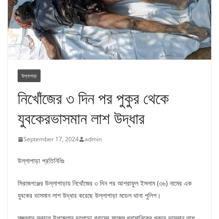
উল্লাপাড়া
নিখোঁজের ৩ দিন পর পুকুর থেকে
যুবকেরভাসমান লাশ উদ্ধার
September 17, 2024
admin
উল্লাপাড়া প্রতিনিধিঃ
সিরাজগঞ্জের উল্লাপাড়ায় নিখোঁজের ৩ দিন পর আশরাফুল ইসলাম (৩৬) নামের এক
যুবকের ভাসমান লাশ উদ্ধার করেছে উল্লাপাড়া মডেল থানা পুলিশ।
মঙ্গলবার সকালে উপজেলার দহপাড়া গ্রামের মাজেম প্রামানিকের পুকুরে ভাসমান লাশ