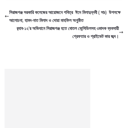
সিরাজগঞ্জ সরকারি কলেজের আয়োজনে পবিত্র ঈদে মিলাদুন্নবী ( সাঃ) উপলক্ষে
আলোচনা, হামদ-নাত মিলাদ ও দোয়া মাহফিল অনুষ্ঠিত
র‌্যাব-১২’র অভিযানে সিরাজগঞ্জ হতে বোতল ফেন্সিডিলসহ ৩মাদক ব্যবসায়ী
গ্রেফতার ও প্রাইভেট কার জব্দ।