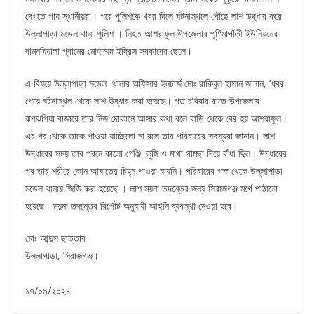
দেখতে পায় স্থানীয়রা। পরে পুলিশকে খবর দিলে ঘটনাস্থলে পৌঁছে লাশ উদ্ধার করে
উল্লাপাড়া মডেল থানা পুলিশ । নিহত আশরাফুল উপজেলার পূর্ণিমাগাঁতী ইউনিয়নের
বামনঘিয়ালা গ্রামের মোহাম্মদ ইদ্রিস সরকারের ছেলে।
এ বিষয়ে উল্লাপাড়া মডেল থানার অফিসার ইনচার্জ মোঃ রাকিবুল হাসান জানান, ‘খবর
পেয়ে ঘটনাস্থল থেকে লাশ উদ্ধার করা হয়েছে। গত রবিবার রাতে উপজেলার
ঝপঝপিয়া বাজারে তার নিজ দোকানে আসার কথা বলে বাড়ি থেকে বের হয় আশরাফুল।
এর পর থেকে তাকে পাওয়া যাচ্ছিলো না বলে তার পরিবারের সদস্যরা জানান। লাশ
উদ্ধারের সময় তার পরনে কালো গেঞ্জি, লুঙ্গি ও মাথা গামছা দিয়ে বাঁধা ছিল। উদ্ধারের
পর তার শরীরে কোন আঘাতের চিহ্ন পাওয়া যায়নি। পরিবারের পক্ষ থেকে উল্লাপাড়া
মডেল থানায় জিডি করা হয়েছে । লাশ ময়না তদন্তের জন্য সিরাজগঞ্জ মর্গে পাঠানো
হয়েছে। ময়না তদন্তের রির্পোট অনুযায়ী আইনি ব্যবস্থা নেওয়া হবে।
মোঃ আব্দুস ছাত্তার
উল্লাপাড়া, সিরাজগঞ্জ।
১৭/০৯/২০২৪