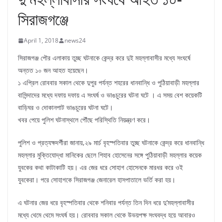
সিরাজগঞ্জে
April 1, 2018
news24
সিরাজগঞ্জ পৌর এলাকায় তুচ্ছ ঘটনাকে কেন্দ্র করে দুই মহল্লাবাসীর মধ্যে সংঘর্ষে
অন্তত ১০ জন আহত হয়েছেন।
১ এপ্রিল রোববার সকাল থেকে দুপুর পর্যন্ত শহরের ধানবান্ধি ও পুঠিয়াবাড়ী মহল্লার
বাসিন্দাদের মধ্যে দফায় দফায় এ সংঘর্ষ ও ভাঙচুরের ঘটনা ঘটে । এ সময় বেশ কয়েকটি
বাড়িঘর ও দোকানপাট ভাঙচুরের ঘটনা ঘটে।
খবর পেয়ে পুলিশ ঘটনাস্থলে পৌঁছে পরিস্থিতি নিয়ন্ত্রণ করে।
পুলিশ ও প্রত্যক্ষদর্শীরা জানায়,২৯ মার্চ বৃহস্পতিবার তুচ্ছ ঘটনাকে কেন্দ্র করে ধানবান্ধি
মহল্লার মুক্তিযোদ্ধা মানিকের ছেলে শিহাব হোসেনের সঙ্গে পুঠিয়াবাড়ী মহল্লার কয়েক
যুবকের কথা কাটাকাটি হয়। এর জের ধরে সোহাগ হোসেনকে মারধর করে ওই
যুবকেরা। পরে সোহাগকে সিরাজগঞ্জ জেনারেল হাসপাতালে ভর্তি করা হয়।
এ ঘটনার জের ধরে বৃহস্পতিবার থেকে শনিবার পর্যন্ত তিন দিন ধরে দু’মহল্লাবাসীর
মধ্যে থেমে থেমে সংঘর্ষ হয়। রোববার সকাল থেকে উভয়পক্ষ সংঘবদ্ধ হয়ে আবারও