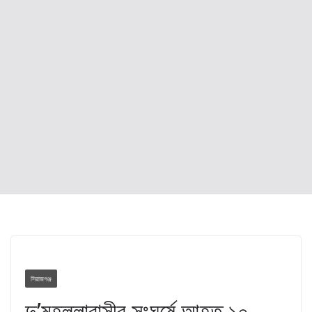
সিরাজগঞ্জ
দু’মহল্লাবাসীর সংঘর্ষে আহত ১০-