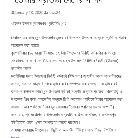
January 18, 2020
news24
খাইরুল ইসলাম (কামারখন্দ প্রতিনিধি ) :
সিরাজগঞ্জের কামারখন্দ উপজেলায় মুজিব বর্ষ উদযাপন উপলক্ষে অন্বেষণ প্রতিযোগিতার
আয়োজন করা হয়েছে।
বৃহস্পতিবার (১৬ জানুয়ারি) সাড়ে ১২ টায় উপজেলার নির্বাহী কর্মকর্তার কার্যালয়ে
সাংবাদিকদের সাথে মতবিনিময় সভা করেছেন উপজেলা নির্বাহী কর্মকর্তা (ইউএনও)
জাহাঙ্গীর আলম।
মতবিনিময় সভায় উপজেলা নির্বাহী কর্মকর্তা (ইউএনও) জাহাঙ্গীর আলম সাংবাদিকদের
জানান, গত ১০ জানুয়ারি থেকে মুজিব বর্ষের ক্ষণগণনা শুরু হয়েছে । এ মুজিব বর্ষ
উদযাপন উপলক্ষে কামারখন্দ উপজেলা ক্রীড়া সংস্থার মাধ্যমে প্রতিভা খেলোয়াড় ও
উপজেলা শিল্প কলা একাডেমির মাধ্যমে শিল্পী অন্বেষণ প্রতিযোগিতার আয়োজন করা
হয়েছে। আর প্রতিযোগিতার মূল স্লোগান “তোমার প্রতিভা দেশের সম্পদ”।
জানা যায়, প্রতিযোগিতায় উপজেলার ভদ্রঘাট, ঝাঐল, জামতৈল, রায়দৌলতপুর
ইউনিয়নের ছেলে -মেয়ে অংশগ্রহণ করতে পারবেন।
এ সময় কামারখন্দ উপজেলার প্রিন্ট ও অনলাইন মিডিয়ার সাংবাদিকরা উপস্থিত
ছিলেন।