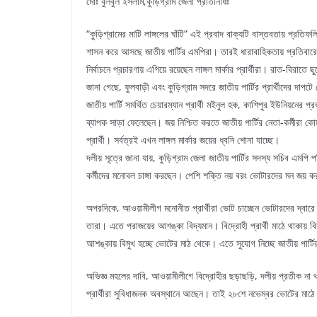
মোঃ বুলবুল ইসলাম,কুড়িগ্রাম জেলা প্রতিনিধিঃ
“কুড়িগ্রামের মাটি লাঙ্গলের ঘাঁটি” এই প্রবাদ বাক্যটি বাস্তবতায় প্রত
শাসন করে আসছে জাতীয় পার্টির এমপিরা। তারই ধারাবাহিকতায় প্রতিবারের
নির্বাচনে প্রচারণায় এগিয়ে রয়েছেন লাঙ্গল মার্কার প্রার্থীরা। রাত-ব
জানা গেছে, ফুলবাড়ী এবং কুড়িগ্রাম সদরে জাতীয় পার্টির প্রার্থীদের দাপট
জাতীয় পার্টি সমর্থিত চেয়ারম্যান প্রার্থী মইনুল হক, কাশিপুর ইউনিয়নের 
ব্যাপক সাড়া ফেলেছেন। জয় নিশ্চিত করতে জাতীয় পার্টির নেতা-কর্মীরা কোমর 
প্রার্থী। সর্বত্রই এখন লাঙ্গল মার্কার জয়ের ধ্বনি শোনা যাচ্ছে।
দলীয় সূত্রে জানা যায়, কুড়িগ্রাম জেলা জাতীয় পার্টির সদস্য সচিব এমপি প
কর্মীদের মনোবল চাঙ্গা করছেন। পেশি শক্তি নয় বরং ভোটারদের মন জয় করতে
অপরদিকে, আওয়ামীলীগ মনোনীত প্রার্থীরা ভোট চাচ্ছেন ভোটারদের দ্বারে দ
তারা। এতে পরাজয়ের আশঙ্কা বিদ্যমান। বিদ্রোহী প্রার্থী মাঠে থাকায় ব
আশঙ্কায় বিমুখ হচ্ছে ভোটের মাঠ থেকে। এতে সুযোগ নিচ্ছে জাতীয় পার্টির 
অভিজ্ঞ মহলের দাবি, আওয়ামীলীগে বিদ্রোহীর ছড়াছড়ি, দলীয় প্রতীক না থাক
প্রার্থীরা সুবিধাজনক অবস্থানে আছেন। তাই ২৮শে নভেম্বর ভোটের মাঠে জ