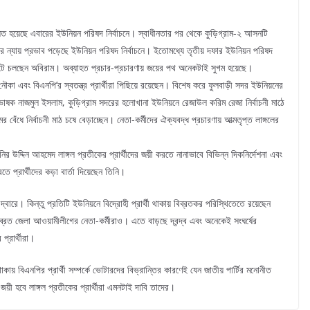
িফলিত হয়েছে এবারের ইউনিয়ন পরিষদ নির্বাচনে। স্বাধীনতার পর থেকে কুড়িগ্রাম-২ আসনটি
 ন্যায় প্রভাব পড়েছে ইউনিয়ন পরিষদ নির্বাচনে। ইতোমধ্যে তৃতীয় দফার ইউনিয়ন পরিষদ
িরাতে ছুটে চলছেন অবিরাম। অব্যাহত প্রচার-প্রচারণায় জয়ের পথ অনেকটাই সুগম হয়েছে।
ে নৌকা এবং বিএনপি’র স্বতন্ত্র প্রার্থীরা পিছিয়ে রয়েছেন। বিশেষ করে ফুলবাড়ী সদর ইউনিয়নের
প্রভাষক নাজমুল ইসলাম, কুড়িগ্রাম সদরের হলোখানা ইউনিয়নে রেজাউল করিম রেজা নির্বাচনী মাঠে
বেঁধে নির্বাচনী মাঠ চষে বেড়াচ্ছেন। নেতা-কর্মীদের ঐক্যবদ্ধ প্রচারণায় আত্মতৃপ্ত লাঙ্গলের
নির উদ্দিন আহমেদ লাঙ্গল প্রতীকের প্রার্থীদের জয়ী করতে নানাভাবে বিভিন্ন দিকনির্দেশনা এবং
 প্রার্থীদের কড়া বার্তা দিয়েছেন তিনি।
্বারে। কিন্তু প্রতিটি ইউনিয়নে বিদ্রোহী প্রার্থী থাকায় বিব্রতকর পরিস্থিতেতে রয়েছেন
িব্রত জেলা আওয়ামীলীগের নেতা-কর্মীরাও। এতে বাড়ছে দ্বন্দ্ব এবং অনেকেই সংঘর্ষের
প্রার্থীরা।
ায় বিএনপির প্রার্থী সম্পর্কে ভোটারদের বিভ্রান্তির কারণেই যেন জাতীয় পার্টির মনোনীত
য়ী হবে লাঙ্গল প্রতীকের প্রার্থীরা এমনটাই দাবি তাদের।