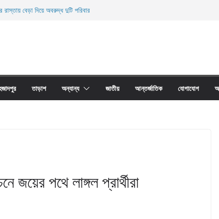
র রাস্তায় বেড়া দিয়ে অবরুদ্ধ দুটি পরিবার
নিহত
ের অবাধে ব্যবহার বন্ধ না হলে মাছের প্রজনন বাঁধা গ্রস্থ
 প্রাচীর তাড়াশে অবরুদ্ধ ৪০টি পরিবার
য়ারী জাল আগুনে পুড়িয়ে ধংস
হজাদপুর
তাড়াশ
অন্যান্য
জাতীয়
আন্তর্জাতিক
যোগাযোগ
আ
নে জয়ের পথে লাঙ্গল প্রার্থীরা