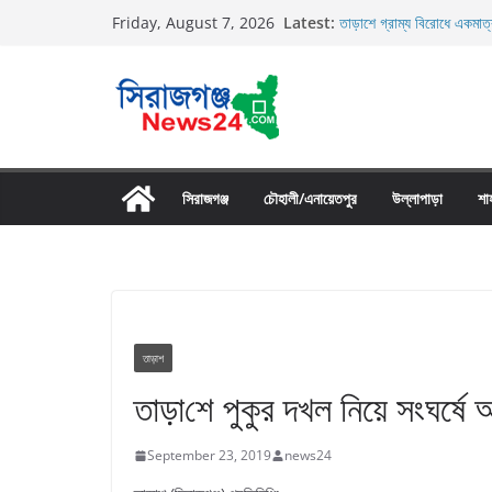
Skip
Latest:
তাড়াশে গ্রাম্য বিরোধে একমাত্
Friday, August 7, 2026
to
তাড়াশে বাসের চাপায় পথচারী 
উল্লাপাড়ায় নিষিদ্ধ দুয়ারী জাল
content
চলাচলের রাস্তায় ঈদগাহ মাঠের
উল্লাপাড়ায় ১১০ পিচ চায়না দো
সিরাজগঞ্জ
চৌহালী/এনায়েতপুর
উল্লাপাড়া
শা
তাড়াশ
তাড়া‌শে পুকুর দখল নিয়ে সংঘর্ষে
September 23, 2019
news24