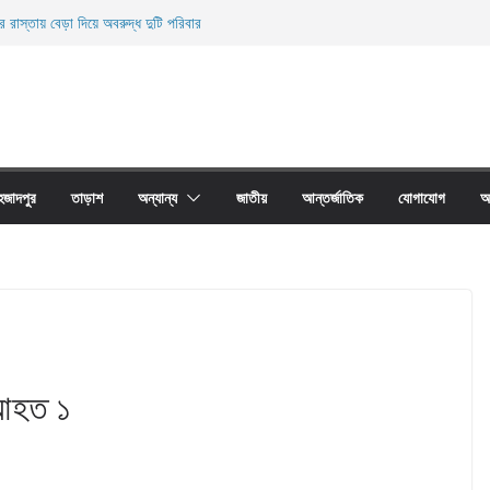
র রাস্তায় বেড়া দিয়ে অবরুদ্ধ দুটি পরিবার
নিহত
ের অবাধে ব্যবহার বন্ধ না হলে মাছের প্রজনন বাঁধা গ্রস্থ
 প্রাচীর তাড়াশে অবরুদ্ধ ৪০টি পরিবার
য়ারী জাল আগুনে পুড়িয়ে ধংস
হজাদপুর
তাড়াশ
অন্যান্য
জাতীয়
আন্তর্জাতিক
যোগাযোগ
আ
 আহত ১