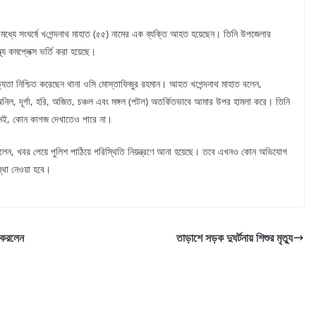
ষের মধ্যে সংঘর্ষে খ‌গেন্দনাথ মাহাত (৫৫) নামের এক ব্যক্তি আহত হয়েছেন। তিনি উপজেলার
থ্য কমপ্লেক্স ভর্তি করা হয়েছে।
সত্যতা নিশ্চিত করেছেন থানা ওসি মোস্তাফিজুর রহমান। আহত খগেন্দনাথ মাহাত বলেন,
 অনিল, দূর্গা, হরি, অজিত, চঞ্চল এবং মঙ্গল (পটল) অতর্কিতভাবে আমার উপর হামলা করে। তিনি
েই, কোন কাগজ দেখাতেও পারে না।
ান বলেন, খবর পেয়ে পুলিশ পাঠিয়ে পরিস্থিতি নিয়ন্ত্রণে আনা হয়েছে। তবে এখনও কোন অভিযোগ
স্থা নেওয়া হবে।
া করলেন
তাড়াশে সড়ক দুঘর্টনায় শিশুর মৃত্যু