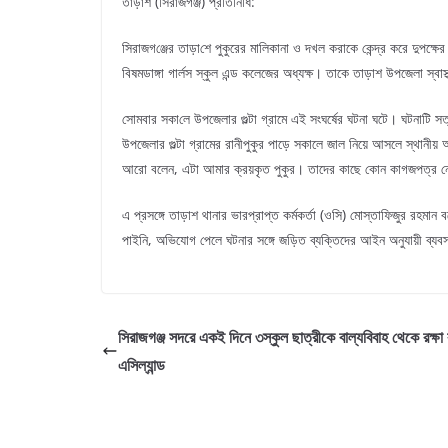
তাড়াশ (সিরাজগঞ্জ) প্রতি‌নি‌ধি:
সিরাজগ‌ঞ্জের তাড়া‌শে পুকুরের মালিকানা ও দখল করাকে কেন্দ্র করে দুপক্
বিষমডাঙ্গা গার্লস স্কুল এন্ড কলেজের অধ্যক্ষ। তাকে তাড়াশ উপজেলা স্বাস্
সোমবার সকা‌লে উপজেলার গুল্টা গ্রামে এই সংঘর্ষের ঘটনা ঘটে। ঘটনাটি 
উপজেলার গুল্টা গ্রামের রানীপুকুর পাড়ে সকালে জাল নিয়ে আসলে স্থানীয়
আরো বলেন, এটা আমার ক্রয়কৃত পুকুর। তাদের কাছে কোন কাগজপত্র ন
এ প্রসঙ্গে তাড়াশ থানার ভারপ্রাপ্ত কর্মকর্তা (ওসি) মোস্তাফিজুর রহম
পাইনি, অভিযোগ পেলে ঘটনার সঙ্গে জড়িত ব্যক্তিদের আইন অনুযায়ী ব্যব
সিরাজগঞ্জ সদরে একই দিনে ৩স্কুল ছাত্রীকে বাল্যবিবাহ থেকে রক্ষ
এসিল্যান্ড