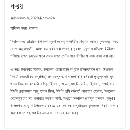
ক্রয়
January 8, 2020
news24
হাদিউল হৃদয়, তাড়াশ
সিরাজগঞ্জের তাড়াশে উপজেলা প্রশাসন কর্তৃক লটারীর মাধ্যাম সরাসরি কৃষকদের নিকট
থেকে অভ্যান্তরীণ আমন ধান ক্রয় করা হয়েছে। বুধবার দুপুরে মাধাইনগর ইউনিয়ন
পরিষদে ৪শত কৃষকের মাঝে থেকে ৪শত মে:টন ধান লটারীর মাধ্যমে ক্রয় করা হয়।
এ সময় উপস্থিত ছিলেন, উপজেলা চেয়ারম্যান অধ্যক্ষ মনিরুজ্জামান মনি, উপজেলা
নির্বাহী কর্মকর্তা (ভারপ্রাপ্ত) ওবায়দুল্লাহ, উপজেলা কৃষি কর্মকর্তা লুৎফুন্নাহার লুনা,
খাদ্য নিয়ন্ত্রক কর্মকর্তা রফিকুল ইসলাম, ও,এল,এস,ডি ফরিদুল ইসলাম, মাধাইনগর
ইউপি চেয়ারম্যান আবু হাসান মির্জা, ইউপি ভূমি কর্মকর্তা আকতার হোসেন, উপজেলা
প্রেসক্লাবের সহ-সভাপতি মহসীন আলী, সাধারণ সম্পাদক রফিকুল ইসলাম প্রমুখ।
উল্লেখ্য, তাড়াশ উপজেলায় ২০১৯-২০ অর্থ বছরে প্রান্তিক কৃষকদের নিকট থেকে ২
হাজার ৪শত ৫২ মেঃ টন আমন ধান সংগ্রহ করা হবে।