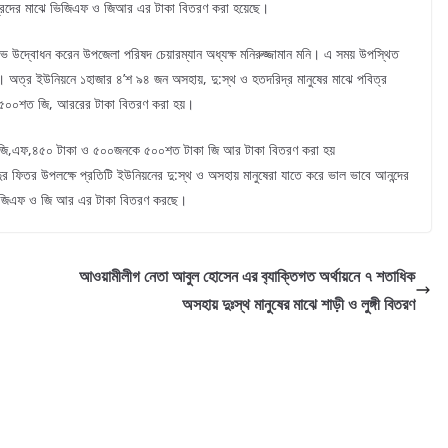
রিদ্রদের মাঝে ভিজিএফ ও জিআর এর টাকা বিতরণ করা হয়েছে।
ভ উদ্বোধন করেন উপজেলা পরিষদ চেয়ারম্যান অধ্যক্ষ মনিরুজ্জামান মনি। এ সময় উপস্থিত
। অত্র ইউনিয়নে ১হাজার ৪’শ ৯৪ জন অসহায়, দু:স্থ ও হতদরিদ্র মানুষের মাঝে পবিত্র
 ৫০০শত জি, আররের টাকা বিতরণ করা হয়।
ভিজি,এফ,৪৫০ টাকা ও ৫০০জনকে ৫০০শত টাকা জি আর টাকা বিতরণ করা হয়
ুর ফিতর উপলক্ষে প্রতিটি ইউনিয়নের দু:স্থ ও অসহায় মানুষেরা যাতে করে ভাল ভাবে আনন্দের
 ভিজিএফ ও জি আর এর টাকা বিতরণ করছে।
আওয়ামীলীগ নেতা আবুল হোসেন এর ব‌্যাক্তিগত অর্থায়নে ৭ শতাধিক
অসহায় দুঃস্থ মানুষের মাঝে শাড়ী ও লুঙ্গী বিতরণ