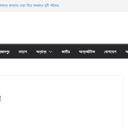
মাত্র রাস্তায় বেড়া দিয়ে অবরুদ্ধ দুটি পরিবার
ারী নিহত
ী জালের অবাধে ব্যবহার বন্ধ না হলে মাছের প্রজনন বাঁধা গ্রস্থ
াঠের প্রাচীর তাড়াশে অবরুদ্ধ ৪০টি পরিবার
না দোয়ারী জাল আগুনে পুড়িয়ে ধংস
হজাদপুর
তাড়াশ
অন্যান্য
জাতীয়
আন্তর্জাতিক
যোগাযোগ
আ
ণ