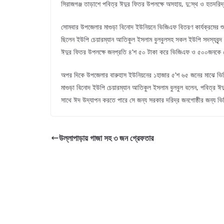
সিরাজগঞ্জ তাড়াশে পবিত্র ঈদুর ফিতর উপলক্ষে অসহায়, দু:স্থ ও হতদ
সোমবার উপজেলার মাগুড়া বিনোদ ইউনিয়নে ভিজিএফ বিতরণ কার্যক্রমের শু
ছিলেন ইউপি চেয়ারম্যান আতিকুল ইসলাম বুলবুলসহ সকল ইউপি সদস্যবৃন্দ
ঈদুর ফিতর উপলক্ষে জনপ্রতি ৪’শ ৫০ টাকা করে ভিজিএফ ও ৫০০জনকে
অপর দিকে উপজেলার বারুহাস ইউনিয়নের ১হাজার ৫’শ ৬৫ জনের মাঝে 
মাগুড়া বিনোদ ইউপি চেয়ারম্যান আতিকুল ইসলাম বুলবুল বলেন, পবিত্র ঈদ
সাথে ঈদ উদ্যাপন করতে পারে সে জন্য সরকার দরিদ্র জনগোষ্ঠীর জন্য
উল্লাপাড়ায় গাজা সহ ৩ জন গ্রেফতার