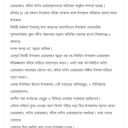
চেয়ারম্যান, মহিলা ভাইস চেয়ারম্যানগনের অভিষেক অনুষ্ঠান সম্পন্ন হয়েছে।
রবিবার (৫ মে) সকালে উপজেলা পরিষদ সম্মেলন কক্ষে উপজেলা পরিষদের প্রথম সভায়
উপজেলা
নির্বাহী কর্মকর্তা ইফ্ধসঢ়;ফাত জাহানের সভাপতিত্বে উপজেলা একাডেমিক
সুপারভাইজার নুরুন নবী’র সঞ্চালনায় প্রধান অতিথির বক্তব্য রাখেন সিরাজগঞ্জ-৩
আসনের
সংসদ সদস্য ডা: আব্দুল আজিজ।
এরপূর্বে বিদায়ী উপজেলা চেয়ারম্যান আব্দুল হক নব-নির্বাচিত উপজেলা চেয়ারম্যান
মনিরুজ্জামান মনিকে দায়িত্ব হস্তান্তর করেন। একই সময় নর্ব-নির্বাচিত ভাইস
চেয়ারম্যান আনোয়ার হোসেন খান, মহিলা ভাইস চেয়ারম্যান মর্জিনা ইসলাম দায়িত্ব
গ্রহণ করেন।
এসময় উপস্থিত ছিলেন উপজেলার ১৭টি দপ্তরের অফিসারবৃন্দ, ৮ ইউনিয়নের
চেয়ারম্যানগন,
আ’লীগ অঙ্গ সংগঠনের নেতৃবৃন্দ ও বিভিন্ন এলাকার গণ্যমান্য ব্যক্তিবর্গ।
এদিকে দায়িত্ব বুঝে নেওয়ার আগে বিশাল গাড়ির বহর নিয়ে উপজেলায় প্রবেশ করেন
চেয়ারম্যান, ভাইস চেয়ারম্যান, মহিলা ভাইস চেয়ারম্যানের সমর্থকরা। তারা তাদের
নেতাদের
শ্লোগান দিয়ে মুখরিত করে তুলেন উপজেলা চত্বর।