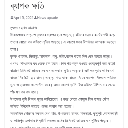
ব্যাপক ক্ষতি
April 5, 2021
News uptade
লুৎফর রহমান তাড়াশঃ
সিরাজগঞ্জের তাড়াশে কৃষকের স্বপ্নে হানা পড়েছে। রবিবার সন্ধার কালবৈশাখী ঝড়ে
তাদের বোরো ধান জমিতে লুটিয়ে পড়েছে। এ কারণে ফলন বিপর্যয়ের আশঙ্কা করছেন
তারা।
কৃষক শাহালম, মিজানুর,আফজাল ,বাবু, মমিন,বলেন ধানের শিষ বেড় হয়েছে মাত্র।
এখনও শিষগুলোর দুধ থেকে চাল হয়নি। শিষ পরিপক্ক হওয়ার গুরুত্বপূর্ণ সময় ঝড়ো
বাতাশে মিনিকেট জাতের সব ধান একেবারে লুটিয়ে পড়েছে। এই অবস্থায় অধিকাংশ
ধানের শিষ চিটা হয়ে যাবে। তাছাড়া পড়ে থাকা ধানের নিচের অংশের শিষগুলো পানিতে
ডুবে ও ভ্যাপসা গরমে পঁচে যাবে। এসব কারণে প্রতি বিঘা জমিতে নিশ্চিত চার থেকে
পাঁচ মন ধান কম হবে।
উপজেলা কৃষি বিভাগ সূত্র জানিয়েছেন, এ বছর বোরো মৌসুমে তিন হাজার হেক্টর
জমিতে মিনিকেট জাতের ধানের আবাদ করা হয়েছে।
সরেজমিনে সোমবার সকালে দেখা যায়, উপজেলার তালম, বিনসাড়া, কুসুম্বী ,আসানবাড়ী
ও কাজিপুর এলাকার বিস্তীর্ণ ফসলের মাঠের মিনিকেট জাতের ধান লুটিয়ে পড়েছে।
কোন কোন জমির ৩৬ জাতের ধানও অনেকটা হেলে রয়েছে।