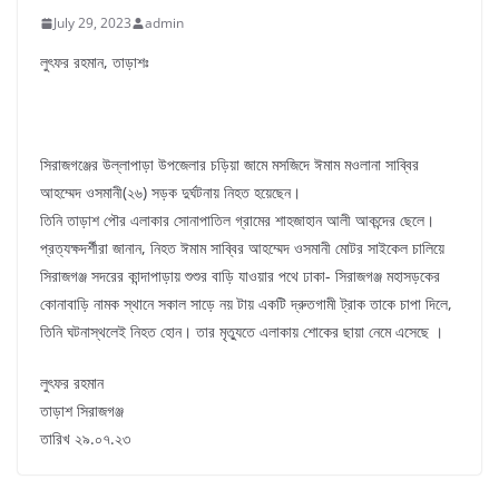
July 29, 2023
admin
লুৎফর রহমান, তাড়াশঃ
সিরাজগঞ্জের উল্লাপাড়া উপজেলার চড়িয়া জামে মসজিদে ঈমাম মওলানা সাব্বির
আহম্মেদ ওসমানী(২৬) সড়ক দুর্ঘটনায় নিহত হয়েছেন।
তিনি তাড়াশ পৌর এলাকার সোনাপাতিল গ্রামের শাহজাহান আলী আকন্দের ছেলে।
প্রত্যক্ষদর্শীরা জানান, নিহত ঈমাম সাব্বির আহম্মেদ ওসমানী মোটর সাইকেল চালিয়ে
সিরাজগঞ্জ সদরের কান্দাপাড়ায় শুশুর বাড়ি যাওয়ার পথে ঢাকা- সিরাজগঞ্জ মহাসড়কের
কোনাবাড়ি নামক স্থানে সকাল সাড়ে নয় টায় একটি দ্রুতগামী ট্রাক তাকে চাপা দিলে,
তিনি ঘটনাস্থলেই নিহত হোন। তার মৃত্যুতে এলাকায় শোকের ছায়া নেমে এসেছে ।
লুৎফর রহমান
তাড়াশ সিরাজগঞ্জ
তারিখ ২৯.০৭.২৩