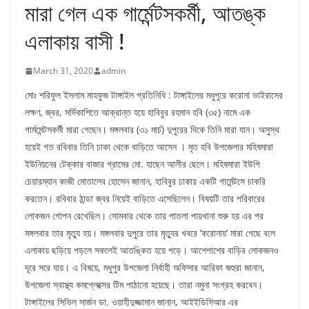
মারা গেল এক গার্মেন্টসকর্মী, আতঙ্ক
এলাকায় বাসী !
March 31, 2020
admin
মোঃ শরিফুল ইসলাম মাহফুজ টাঙ্গাইল প্রতিনিধি : টাঙ্গাইলের মধুপুরে করোনা ভাইরাসের
লক্ষণ, জ্বর, সর্দিকাশিতে আক্রান্ত হয়ে হাবিবুর রহমান হবি (৩৫) নামে এক
গার্মমেন্টসকর্মী মারা গেছেন। মঙ্গলবার (৩১ মার্চ) দুপুরের দিকে তিনি মারা যান। অসুস্থ
হয়েই গত রবিবার তিনি ঢাকা থেকে বাড়িতে আসেন । মৃত হবি উপজেলার মহিষমারা
ইউনিয়নের টেক্কার বাজার গ্রামের মো. হাছেন আলীর ছেলে। মহিষমারা ইউপি
চেয়ারম্যান কাজী মোতালেব হোসেন জানান, হাবিবুর ঢাকায় একটি গার্মেন্টসে চাকরি
করতেন। রবিবার ঠান্ডা জ্বর নিয়েই বাড়িতে এসেছিলেন। বিষয়টি তার পরিবারের
লোকজন গোপন রেখেছিল। সোমবার থেকে তার পাতলা পায়খানা শুরু হয় এর পর
মঙ্গলবার তার মৃত্যু হয়। মঙ্গলবার দুপুরে তার মৃত্যুর খবরে ‘করোনায়’ মারা গেছে বলে
এলাকায় ছড়িয়ে পড়লে সকলেই আতঙ্কিত হয়ে পড়ে। আশেপাশের বাড়ির লোকজনও
দূরে সরে যায়। এ বিষয়ে, মধুপুর উপজেলা নির্বাহী অফিসার আরিফা জহুরা জানান,
উপজেলা স্বাস্থ্য কমপ্লেক্সের টিম পাঠানো হয়েছে। তারা নমুনা সংগ্রহ করবেন।
টাঙ্গাইলের সিভিল সার্জন ডা. ওয়াহীদুজ্জামান জানান, আইইডিসিআর এর