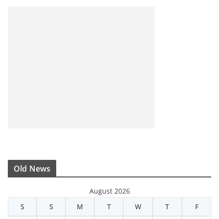
Old News
August 2026
S
S
M
T
W
T
F