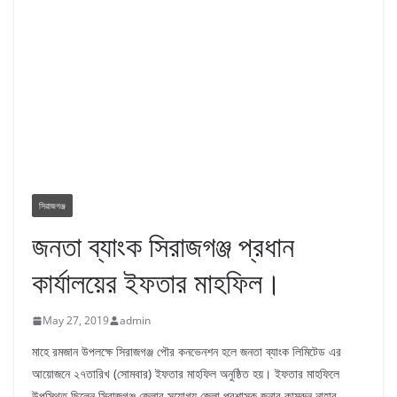
সিরাজগঞ্জ
জনতা ব্যাংক সিরাজগঞ্জ প্রধান
কার্যালয়ের ইফতার মাহফিল।
May 27, 2019
admin
মাহে রমজান উপলক্ষে সিরাজগঞ্জ পৌর কনভেনশন হলে জনতা ব্যাংক লিমিটেড এর
আয়োজনে ২৭তারিখ (সোমবার) ইফতার মাহফিল অনুষ্ঠিত হয়। ইফতার মাহফিলে
উপস্থিত ছিলেন সিরাজগঞ্জ জেলার সুযোগ্য জেলা প্রশাসক জনাব কামরুন নাহার