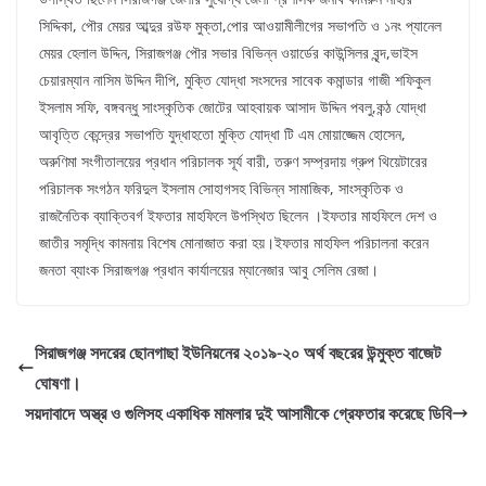
সিদ্দিকা, পৌর মেয়র আব্দুর রউফ মুক্তা,পোর আওয়ামীলীগের সভাপতি ও ১নং প্যানেল
মেয়র হেলাল উদ্দিন, সিরাজগঞ্জ পৌর সভার বিভিন্ন ওয়ার্ডের কাউন্সিলর বৃন্দ,ভাইস
চেয়ারম্যান নাসিম উদ্দিন দীপি, মুক্তি যোদ্ধা সংসদের সাবেক কমান্ডার গাজী শফিকুল
ইসলাম সফি, বঙ্গবন্ধু সাংস্কৃতিক জোটের আহবায়ক আসাদ উদ্দিন পবলু,কন্ঠ যোদ্ধা
আবৃত্তি কেন্দ্রের সভাপতি যুদ্ধাহতো মুক্তি যোদ্ধা টি এম মোয়াজ্জেম হোসেন,
অরুণিমা সংগীতালয়ের প্রধান পরিচালক সূর্য বারী, তরুণ সম্প্রদায় গ্রুপ থিয়েটারের
পরিচালক সংগঠন ফরিদুল ইসলাম সোহাগসহ বিভিন্ন সামাজিক, সাংস্কৃতিক ও
রাজনৈতিক ব্যাক্তিবর্গ ইফতার মাহফিলে উপস্থিত ছিলেন ।ইফতার মাহফিলে দেশ ও
জাতীর সমৃদ্ধি কামনায় বিশেষ মোনাজাত করা হয়।ইফতার মাহফিল পরিচালনা করেন
জনতা ব্যাংক সিরাজগঞ্জ প্রধান কার্যালয়ের ম্যানেজার আবু সেলিম রেজা।
সিরাজগঞ্জ সদরের ছোনগাছা ইউনিয়নের ২০১৯-২০ অর্থ বছরের উন্মুক্ত বাজেট
ঘোষণা।
সয়দাবাদে অস্ত্র ও গুলিসহ একাধিক মামলার দুই আসামীকে গ্রেফতার করেছে ডিবি