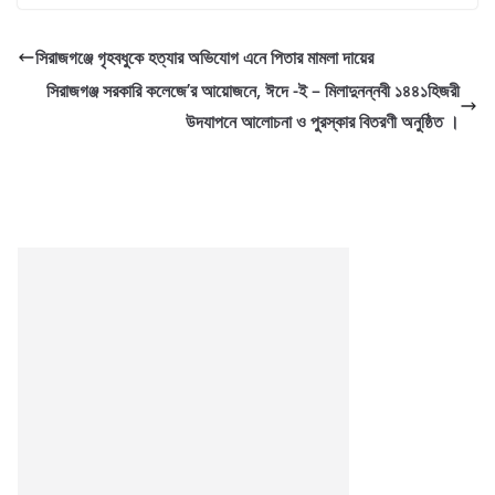
সিরাজগঞ্জে গৃহবধুকে হত্যার অভিযোগ এনে পিতার মামলা দায়ের
সিরাজগঞ্জ সরকারি কলেজে’র আয়োজনে, ঈদে -ই – মিলাদুনন্নবী ১৪৪১হিজরী
উদযাপনে আলোচনা ও পুরস্কার বিতরণী অনুষ্ঠিত ।