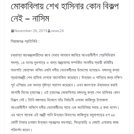
মোকাবিলায় শেখ হাসিনার কোন বিকল্প
নেই – নাসিম
November 26, 2019
news24
সিরাজগঞ্জ প্রতিনিধি :
চক্রান্ত ষড়যন্ত্রকারীদের রুখে দেবার আহবান জানিয়ে আওয়ামীলীগ প্রেসিডিয়াম
সদস্য, ১৪ দলের মুখপাত্র ও খাদ্য মন্ত্রনালয় সম্পর্কিত সংসদীয় স্থায়ী কমিটির
সভাপতি মোহাম্মদ নাসিম এমপি দলীয় নেতাকর্মীদের উদ্দেশ্যে বলেছেন- বঙ্গবন্ধু কন্যা
প্রধানমন্ত্রী শেখ হাসিনা দেশকে আলোকিত করেছেন। উন্নয়ন ও শান্তির জন্য দক্ষিণ-
পূর্ব এশিয়ায় এক অনন্য দৃষ্টান্ত স্থাপন করেছেন। এখন জনগণকে ঐক্যবদ্ধ করাই
আগামী দিনের চ্যালেঞ্জ। এই চ্যালেঞ্জ মোকাবিলায় বঙ্গবন্ধু কন্যা শেখ হাসিনার কোন
বিকল্প নেই। তিনি মঙ্গলবার বিকেলে তাঁর নির্বাচনী এলাকা কাজিপুর উপজেলা
আওয়ামীলীগ অফিসে দলীয় নেতাকর্মীদের সাথে এক মতবিনিময় সবায় এ কথা বলেন।
এর আগে সাবেক এই মন্ত্রী পানি উন্নয়ন বিভাগের কাজিপুরে যমুনাপাড়ের ৪শ ৬৫
কোটি টাকার চলমান উন্নয়ন প্রকল্পের শুভগাছা, সিংড়াবাড়ি ও মেঘাই এলাকায় কাজ
পরিদর্শন করেন।