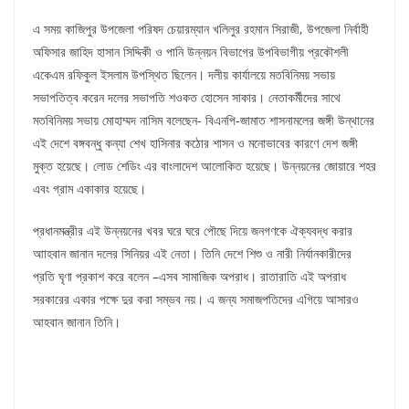
এ সময় কাজিপুর উপজেলা পরিষদ চেয়ারম্যান খলিলুর রহমান সিরাজী, উপজেলা নির্বাহী
অফিসার জাহিদ হাসান সিদ্দিকী ও পানি উন্নয়ন বিভাগের উপবিভাগীয় প্রকৌশলী
একেএম রফিকুল ইসলাম উপস্থিত ছিলেন। দলীয় কার্যালয়ে মতবিনিময় সভায়
সভাপতিত্ব করেন দলের সভাপতি শওকত হোসেন সাকার। নেতাকর্মীদের সাথে
মতবিনিময় সভায় মোহাম্মদ নাসিম বলেছেন- বিএনপি-জামাত শাসনামলের জঙ্গী উন্থানের
এই দেশে বঙ্গবন্ধু কন্যা শেখ হাসিনার কঠোর শাসন ও মনোভাবের কারণে দেশ জঙ্গী
মুক্ত হয়েছে। লোড শেডিং এর বাংলাদেশ আলোকিত হয়েছে। উন্নয়নের জোয়ারে শহর
এবং গ্রাম একাকার হয়েছে।
প্রধানমন্ত্রীর এই উন্নয়নের খবর ঘরে ঘরে পৌছে দিয়ে জনগণকে ঐক্যবদ্ধ করার
আাহবান জানান দলের সিনিয়র এই নেতা। তিনি দেশে শিশু ও নারী নির্যানকারীদের
প্রতি ঘৃণা প্রকাশ করে বলেন –এসব সামাজিক অপরাধ। রাতারাতি এই অপরাধ
সরকারের একার পক্ষে দুর করা সম্ভব নয়। এ জন্য সমাজপতিদের এগিয়ে আসারও
আহবান জানান তিনি।