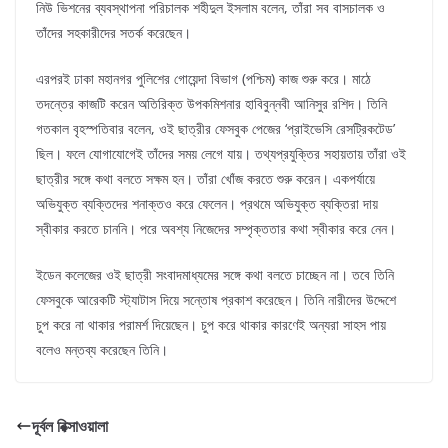
নিউ ভিশনের ব্যবস্থাপনা পরিচালক শহীদুল ইসলাম বলেন, তাঁরা সব বাসচালক ও
তাঁদের সহকারীদের সতর্ক করেছেন।
এরপরই ঢাকা মহানগর পুলিশের গোয়েন্দা বিভাগ (পশ্চিম) কাজ শুরু করে। মাঠে
তদন্তের কাজটি করেন অতিরিক্ত উপকমিশনার হাবিবুন্নবী আনিসুর রশিদ। তিনি
গতকাল বৃহস্পতিবার বলেন, ওই ছাত্রীর ফেসবুক পেজের ‘প্রাইভেসি রেসট্রিকটেড’
ছিল। ফলে যোগাযোগেই তাঁদের সময় লেগে যায়। তথ্যপ্রযুক্তির সহায়তায় তাঁরা ওই
ছাত্রীর সঙ্গে কথা বলতে সক্ষম হন। তাঁরা খোঁজ করতে শুরু করেন। একপর্যায়ে
অভিযুক্ত ব্যক্তিদের শনাক্তও করে ফেলেন। প্রথমে অভিযুক্ত ব্যক্তিরা দায়
স্বীকার করতে চাননি। পরে অবশ্য নিজেদের সম্পৃক্ততার কথা স্বীকার করে নেন।
ইডেন কলেজের ওই ছাত্রী সংবাদমাধ্যমের সঙ্গে কথা বলতে চাচ্ছেন না। তবে তিনি
ফেসবুকে আরেকটি স্ট্যাটাস দিয়ে সন্তোষ প্রকাশ করেছেন। তিনি নারীদের উদ্দেশে
চুপ করে না থাকার পরামর্শ দিয়েছেন। চুপ করে থাকার কারণেই অন্যরা সাহস পায়
বলেও মন্তব্য করেছেন তিনি।
দূর্বল রিক্সাওয়ালা