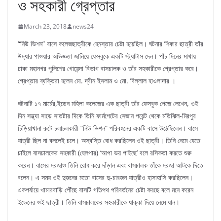
ও সহকারী গ্রেপ্তার
March 23, 2018
news24
“নিউ ভিশন” বাসে কলেজছাত্রীকে হেনস্তার চেষ্টা হয়েছিল। ঘটনার শিকার ছাত্রী তাঁর
উদ্ধার পাওয়ার অভিজ্ঞতা জানিয়ে ফেসবুকে একটি স্ট্যাটাস দেন। পাঁচ দিনের মাথায়
ঢাকা মহানগর পুলিশের গোয়েন্দা বিভাগ বাসচালক ও তাঁর সহকারীকে গ্রেপ্তার করে।
গ্রেপ্তার ব্যক্তিরা হলেন মো. দ্বীন ইসলাম ও মো. বিল্লাল হাওলাদার ।
ঘটনাটি ১৭ মার্চের,ইডেন মহিলা কলেজের এক ছাত্রী তাঁর ফেসবুক পেজে লেখেন, ওই
দিন সন্ধ্যা সাড়ে সাতটার দিকে তিনি ফার্মগেটের সেজান পয়েন্ট থেকে মতিঝিল-মিরপুর
চিড়িয়াখানা রুটে চলাচলকারী “নিউ ভিশন” পরিবহনের একটি বাসে উঠেছিলেন। বাসে
যাত্রী ছিল না বললেই চলে। অস্বস্তি বোধ করছিলেন ওই ছাত্রী। তিনি নেমে যেতে
চাইলে বাসচালকের সহকারী (হেলপার) ‘আপা ভয় পাইছে’ বলে রসিকতা করতে শুরু
করেন। বাসের দরজাও তিনি রোধ করে দাঁড়ান এবং বাসচালক তাঁকে দরজা আটকে দিতে
বলেন। এ সময় ওই দুজনের মতো বাসের দু-চারজন যাত্রীও হাসাহাসি করছিলেন।
একপর্যায়ে খামারবাড়ি পৌঁছে বাসটি গতিপথ পরিবর্তনের চেষ্টা করছে বলে মনে করেন
ইডেনের ওই ছাত্রী। তিনি বাসচালকের সহকারীকে ধাক্কা দিয়ে নেমে যান।