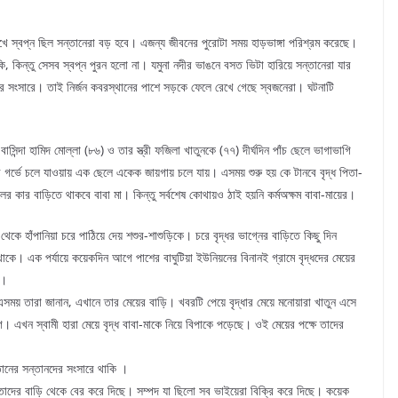
ুখে স্বপ্ন ছিল সন্তানেরা বড় হবে। এজন্য জীবনের পুরোটা সময় হাড়ভাঙ্গা পরিশ্রম করেছে।
ন্তু সেসব স্বপ্ন পুরন হলো না। যমুনা নদীর ভাঙনে বসত ভিটা হারিয়ে সন্তানেরা যার
ের সংসারে। তাই নির্জন কবরস্থানের পাশে সড়কে ফেলে রেখে গেছে স্বজনেরা। ঘটনাটি
সিন্দা হামিদ মোল্লা (৮৬) ও তার স্ত্রী ফজিলা খাতুনকে (৭৭) দীর্ঘদিন পাঁচ ছেলে ভাগাভাগি
র্ভে চলে যাওয়ায় এক ছেলে একেক জায়গায় চলে যায়। এসময় শুরু হয় কে টানবে বৃদ্ধ পিতা-
ের কার বাড়িতে থাকবে বাবা মা। কিন্তু সর্বশেষ কোথায়ও ঠাই হয়নি কর্মঅক্ষম বাবা-মায়ের।
েকে হাঁপানিয়া চরে পাঠিয়ে দেয় শশুর-শাশুড়িকে। চরে বৃদ্ধর ভাগ্নের বাড়িতে কিছু দিন
ে। এক পর্যায়ে কয়েকদিন আগে পাশের বাঘুটিয়া ইউনিয়নের বিনানই গ্রামে বৃদ্ধদের মেয়ের
া।
। এসময় তারা জানান, এখানে তার মেয়ের বাড়ি। খবরটি পেয়ে বৃদ্ধার মেয়ে মনোয়ারা খাতুন এসে
। এখন স্বামী হারা মেয়ে বৃদ্ধ বাবা-মাকে নিয়ে বিপাকে পড়েছে। ওই মেয়ের পক্ষে তাদের
তানের সন্তানদের সংসারে থাকি ।
তাদের বাড়ি থেকে বের করে দিছে। সম্পদ যা ছিলো সব ভাইয়েরা বিক্রি করে দিছে। কয়েক