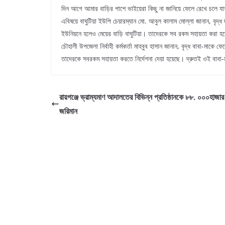
দিন আগে আমার বাড়ির পাশে ভাইয়েরা কিছু না জানিয়ে ফেলে রেখে চলে যা
এবিষয়ে বাঘুটিয়া ইউপি চেয়ারম্যান মো. আবুল কালাম মোল্লা জানান, বৃদ্
ইউনিয়নে হলেও মেয়ের বাড়ি বাঘুটিয়া। তাদেরকে সব রকম সহায়তা করা হ
চৌহালী উপজেলা নির্বাহী কর্মকর্তা মাহবুব হাসান জানান, বৃদ্ধ বাবা-মাক
তাদেরকে সবরকম সহায়তা করতে নির্দেশনা দেয়া হয়েছে। দ্রুতই ওই বাবা-ম
রায়গঞ্জে ভ্রাম্যমাণ আদালতের বিভিন্ন প্রতিষ্ঠানকে ৮৮. ০০০হাজার
জরিমান