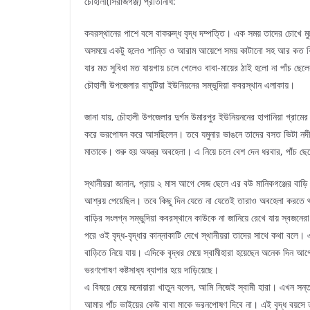
চৌহালী(সিরাজগঞ্জ) প্রতিনিধি:
কবরস্থানের পাশে বসে বাকরুদ্ধ বৃদ্ধ দম্পত্তি। এক সময় তাদের চোখে ম
অসময়ে একটু হলেও শান্তি ও আরাম আয়েশে সময় কাটানো সহ আর কত কি, কি
যার মত সুবিধা মত যায়গায় চলে গেলেও বাবা-মায়ের ঠাই হলো না পাঁচ ছেল
চৌহালী উপজেলার বাঘুটিয়া ইউনিয়নের সম্ভুদিয়া কবরস্থান এলাকায়।
জানা যায়, চৌহালী উপজেলার দুর্গম উমারপুর ইউনিয়ননের হাপানিয়া গ্রামের বা
করে ভরপোষন করে আসছিলেন। তবে যমুনার ভাঙনে তাদের বসত ভিটা নদী গ
মাতাকে। শুরু হয় অযন্ত্র অবহেলা। এ নিয়ে চলে বেশ দেন ধরবার, পাঁচ ছেল
স্থানীয়রা জানান, প্রায় ২ মাস আগে সেজ ছেলে এর বউ মানিকগঞ্জের বাড়ি থ
আশ্রয় পেয়েছিল। তবে কিছু দিন যেতে না যেতেই তারাও অবহেলা করতে থাক
বাড়ির সংলগ্ন সম্ভুদিয়া কবরস্থানে কাউকে না জানিয়ে রেখে যায় স্বজনের
পরে ওই বৃদ্ধ-বৃদ্ধার কান্নাকাটি দেখে স্থানীয়রা তাদের সাথে কথা বলে
বাড়িতে নিয়ে যায়। এদিকে বৃদ্ধর মেয়ে স্বামীহারা হয়েছেন অনেক দিন আগে
ভরণপোষণ কষ্টসাধ্য ব্যাপার হয়ে দাড়িয়েছে।
এ বিষয়ে মেয়ে মনোয়ারা খাতুন বলেন, আমি নিজেই স্বামী হারা। এখন সন্
আমার পাঁচ ভাইয়ের কেউ বাবা মাকে ভরনপোষণ দিবে না। এই বৃদ্ধ বয়সে 