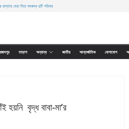
র রাস্তায় বেড়া দিয়ে অবরুদ্ধ দুটি পরিবার
নিহত
ের অবাধে ব্যবহার বন্ধ না হলে মাছের প্রজনন বাঁধা গ্রস্থ
 প্রাচীর তাড়াশে অবরুদ্ধ ৪০টি পরিবার
য়ারী জাল আগুনে পুড়িয়ে ধংস
হজাদপুর
তাড়াশ
অন্যান্য
জাতীয়
আন্তর্জাতিক
যোগাযোগ
আ
ই হয়নি বৃদ্ধ বাবা-মা’র