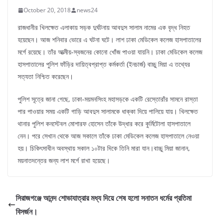
October 20, 2018
news24
রাজধানীর খিলক্ষেত এলাকায় সড়ক দুর্ঘটনায় আবদুস সালাম নামের এক বৃদ্ধ নিহত
হয়েছেন। আজ শনিবার ভোরে এ ঘটনা ঘটে। লাশ ঢাকা মেডিকেল কলেজ হাসপাতালের
মর্গে রয়েছে। তাঁর আত্মীয়-স্বজনের কোনো খোঁজ পাওয়া যায়নি। ঢাকা মেডিকেল কলেজ
হাসপাতালের পুলিশ ফাঁড়ির দায়িত্বপ্রাপ্ত কর্মকর্তা (ইনচার্জ) বাচ্চু মিয়া এ তথ্যের
সত্যতা নিশ্চিত করেছেন।
পুলিশ সূত্রে জানা গেছে, ঢাকা-ময়মনসিংহ মহাসড়কে একটি রেস্তোরাঁর সামনে রাস্তা
পার পাওয়ার সময় একটি গাড়ি আবদুস সালামকে ধাক্কা দিয়ে পালিয়ে যায়। খিলক্ষেত
থানার পুলিশ কনস্টেবল মোশারফ হোসেন তাঁকে উদ্ধার করে কুর্মিটোলা হাসপাতালে
নেন। পরে সেখান থেকে আজ সকালে তাঁকে ঢাকা মেডিকেল কলেজ হাসপাতালে নেওয়া
হয়। চিকিৎসাধীন অবস্থায় সকাল ১০টার দিকে তিনি মারা যান।বাচ্চু মিয়া জানান,
ময়নাতদন্তের জন্য লাশ মর্গে রাখা হয়েছে।
সিরাজগঞ্জে আনন্দ শোভাযাত্রার মধ্য দিয়ে শেষ হলো সনাতন ধর্মের প্রতিমা
বিসর্জন।